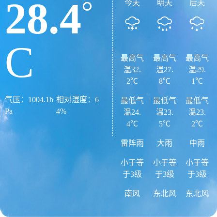
28.4
°
今天
明天
后天
C
最高气
最高气
最高气
温32.
温27.
温29.
2℃
8℃
1℃
气压：
1004.1h
相对湿度：
6
最低气
最低气
最低气
Pa
4%
温24.
温23.
温23.
4℃
5℃
2℃
雷阵雨
大雨
中雨
小于等
小于等
小于等
于3级
于3级
于3级
南风
东北风
东北风