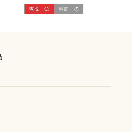
查找
重置
员