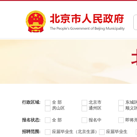
行政区域:
全 部
北京市
东城
房山区
通州区
顺义
报名状态:
全 部
报名中
即将
招聘范围:
应届毕业生（北京生源）
应届毕业生