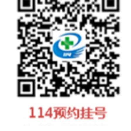
决策公开
专题公开
政务服务
个人服务
法人服务
部门服务
便民服务
利企服务
投资项目
中介服务
阳光政务
政民互动
12345网上接诉即办
我要咨询
我要建议
参与调查
在线访谈
图说互动