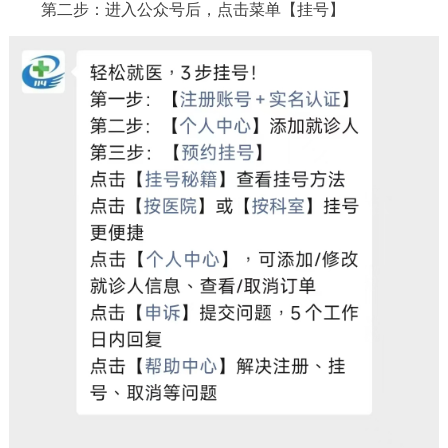
走进北京
第二步：进入公众号后，点击菜单【挂号】
北京概况
十六区概览
人文北京
绿色北京
图说北京
视频北京
多语种
ENGLISH
한국어
日本語
DEUTSCH
FRANÇAIS
РУССКИЙ ЯЗЫК
ESPAÑOL
العربية
PORTUGUÊS
ITALIANO