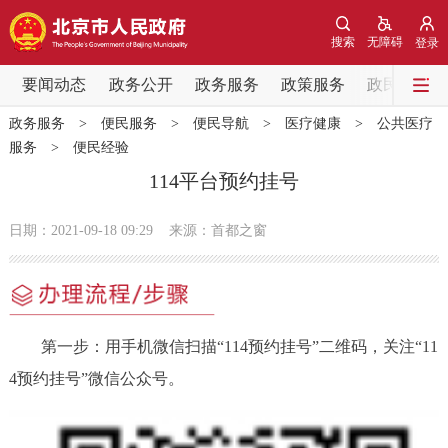
网站地图
搜索
无障碍
登录
要闻动态
要闻动态
政务公开
政务服务
政策服务
政民互动
政务服务
>
便民服务
>
便民导航
>
医疗健康
>
公共医疗
党中央精神
国务院信息
中央部委动态
服务
>
便民经验
114平台预约挂号
北京要闻
会议信息
部门动态
日期：2021-09-18 09:29
来源：首都之窗
各区热点
政务公开
第一步：用手机微信扫描“114预约挂号”二维码，关注“11
市领导
机构职能
政策服务
4预约挂号”微信公众号。
政策兑现
政策解读
回应关切