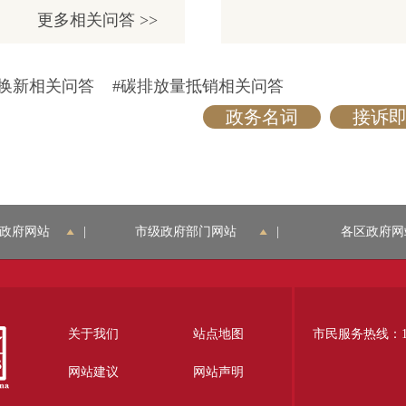
更多>
管理局
更多相关问答 >>
城市更
钟便民
工作规
旧换新相关问答
#碳排放量抵销相关问答
（经营
记注册
政务名词
接诉即
见
政府网站
|
市级政府部门网站
|
各区政府网
关于我们
站点地图
市民服务热线：12
网站建议
网站声明