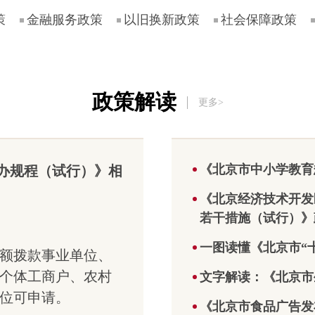
优化营商环境政
北京市
策汇编
政策汇
策
金融服务政策
以旧换新政策
社会保障政策
北京市优化营商
北京市
环境条例
乡建设
部门关
政策解读
更多>
北京市商务局等9
《北京
部门印发《关于
新实施
进一步优化营商
工作指
环境促进北京餐
行）》
饮业高质量发展
《北京市中小学教育
办规程（试行）》相
的若干措施》的
北京经
通知
发区管
《北京经济技术开发
关于印
若干措施（试行）》
北京市市场监督
新城工
管理局关于印发
（类）
一图读懂《北京市“
《2025年全面优
更新实
额拨款事业单位、
化营商环境打
（试行
个体工商户、农村
文字解读：《北京市
造“北京服务”工
知
位可申请。
作方案》的通知
《北京市食品广告发
北京市