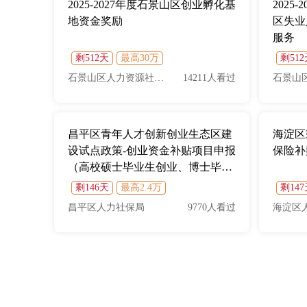
2025-2027年度石景山区创业孵化基
2025
地资金奖励
区失业
服务
剩512天
最高30万
剩51
石景山区人力资源社会保障局
14211人看过
昌平区青年人才创新创业生态区建
海淀区
设试点政策-创业资金补贴项目申报
保险补
（高校硕士毕业生创业、博士毕业
生就业创业生活补贴）
剩146天
最高2.4万
剩14
昌平区人力社保局
9770人看过