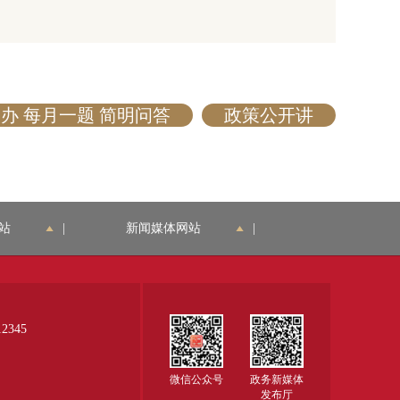
更多>
关于落实
更多>
新、一刻
生活圈等
范住所
场所）登
的指导意
办 每月一题 简明问答
政策公开讲
更多>
站
|
新闻媒体网站
|
345
微信公众号
政务新媒体
发布厅