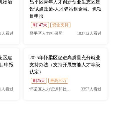
机物治
昌平区青年人才创新创业生态区建
设试点政策-人才驿站租金减、免项
目申报
剩147天
资金支持
88人看过
昌平区人力社保局
103712人看过
态区建
2025年怀柔区促进高质量充分就业
项目申报
支持办法（支持开展技能人才等级
认定）
剩25天
最高20万
51人看过
怀柔区人力资源和社会保障局
3357人看过