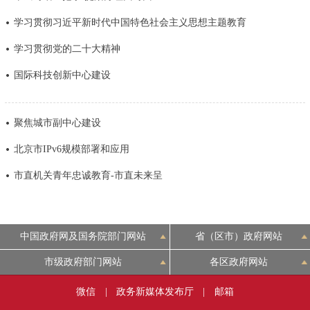
决策公开
专题公开
学习贯彻习近平新时代中国特色社会主义思想主题教育
学习贯彻党的二十大精神
政务服务
国际科技创新中心建设
个人服务
法人服务
部门服务
聚焦城市副中心建设
便民服务
利企服务
投资项目
北京市IPv6规模部署和应用
中介服务
阳光政务
市直机关青年忠诚教育-市直未来呈
政民互动
中国政府网及国务院部门网站
省（区市）政府网站
12345网上接诉即办
我要咨询
我要建议
市级政府部门网站
各区政府网站
参与调查
在线访谈
图说互动
微信
|
政务新媒体发布厅
|
邮箱