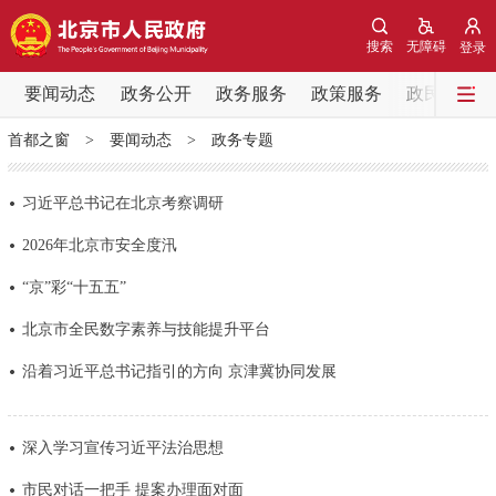
网站地图
搜索
无障碍
登录
要闻动态
要闻动态
政务公开
政务服务
政策服务
政民互动
首都之窗
>
要闻动态
>
政务专题
党中央精神
国务院信息
中央部委动态
习近平总书记在北京考察调研
北京要闻
会议信息
部门动态
2026年北京市安全度汛
各区热点
“京”彩“十五五”
北京市全民数字素养与技能提升平台
政务公开
沿着习近平总书记指引的方向 京津冀协同发展
市领导
机构职能
政策服务
深入学习宣传习近平法治思想
政策兑现
政策解读
回应关切
市民对话一把手 提案办理面对面