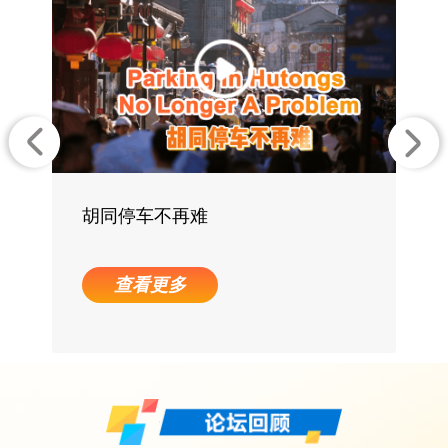
新，涌现出众多宝贵经验。加强全球对话、深化
数智合作、共推城市治理现代化，成为各国城市
携手应对挑战、助推人类文明进步的共同使命。
北京是一座历史悠久的文化名城和充满活力
的现代化国际大都市，面积1.6万平方千米，常住
人口2100余万。面对城市治理难题，2019年以
胡同停车不再难
来，北京以12345市民服务热线为主渠道开展接诉
即办改革，认真接听“您的声音”，积极回应每一
查看更多
个诉求，对市民诉求快速响应、高效办理。顺应
数智化趋势，推动数智技术与城市治理深度融
合，挖掘民生数据富矿，深入分析把握规律，主
动对高频共性难点问题进行精准治理，构建民情