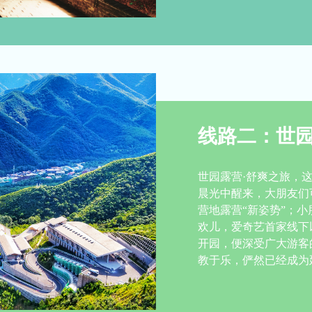
线路二：世
世园露营·舒爽之旅，
晨光中醒来，大朋友们
营地露营“新姿势”；
欢儿，爱奇艺首家线下
开园，便深受广大游客的
教于乐，俨然已经成为