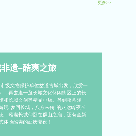
更多>>
非遗–酷爽之旅
从市级文物保护单位岔道古城出发，欣赏一
》，再去逛一逛长城文化休闲街区上的长
馆和长城文创等精品小店。等到夜幕降
游玩“梦回长城，八方来鹤”的八达岭夜长
态，璀璨长城仰卧在群山之巅，还有全新
式体验酷爽的延庆夏夜！