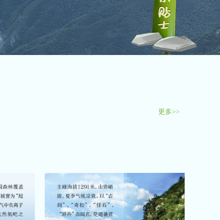
选
对
饮
品
外
出
防
晒
更多>>
更多>>