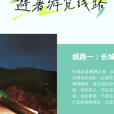
线路一：长城
长城非遗·酷爽之旅，
出特色互动剧《岔道情
城博物馆、詹天佑纪念
临、华灯初上，可以去
城，光影婆娑、千姿百
打造的演绎项目，沉浸