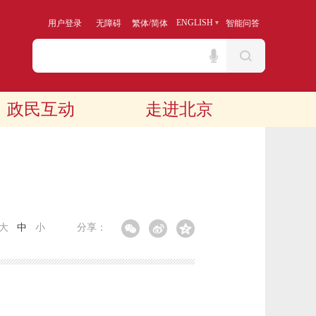
/
ENGLISH
用户登录
无障碍
繁体
简体
智能问答
政民互动
走进北京
大
中
小
分享：