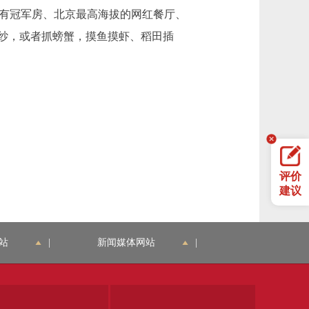
还有冠军房、北京最高海拔的网红餐厅、
纱，或者抓螃蟹，摸鱼摸虾、稻田插
评价
建议
站
|
新闻媒体网站
|