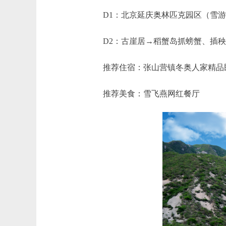
D1：北京延庆奥林匹克园区（雪游
D2：古崖居→稻蟹岛抓螃蟹、插秧
推荐住宿：张山营镇冬奥人家精品民宿、C
推荐美食：雪飞燕网红餐厅