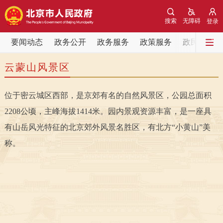
网站地图
搜索
无障碍
登录
要闻动态
要闻动态
政务公开
政务服务
政策服务
政民互动
云蒙山风景区
党中央精神
国务院信息
中央部委动态
位于密云城区西部，是京郊有名的自然风景区，公园总面积
北京要闻
会议信息
部门动态
2208公顷，主峰海拔1414米。园内景观资源丰富，是一座具
各区热点
有山岳风光特征的北京郊外风景名胜区，有北方“小黄山”美
称。
政务公开
市领导
机构职能
政策服务
政策兑现
政策解读
回应关切