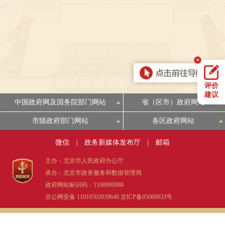
决策公开
专题公开
政务服务
个人服务
法人服务
部门服务
评价
便民服务
利企服务
投资项目
建议
中国政府网及国务院部门网站
省（区市）政府网站
市级政府部门网站
各区政府网站
中介服务
阳光政务
微信
|
政务新媒体发布厅
|
邮箱
政民互动
主办：北京市人民政府办公厅
承办：北京市政务服务和数据管理局
12345网上接诉即办
我要咨询
我要建议
政府网站标识码：1100000088
京公网安备 11010502039640
京ICP备05060933号
参与调查
在线访谈
图说互动