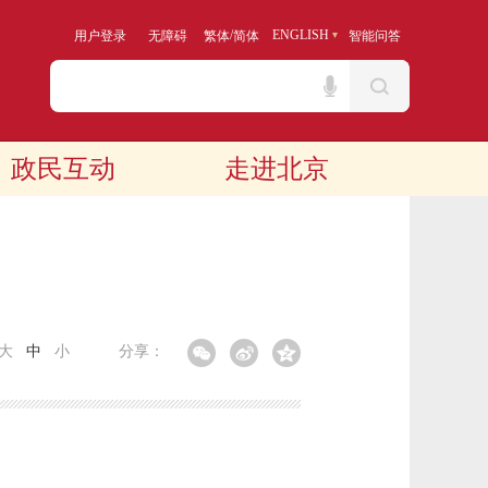
/
ENGLISH
用户登录
无障碍
繁体
简体
智能问答
政民互动
走进北京
大
中
小
分享：