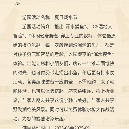
局
游园活动名称：夏日戏水节
游园活动简介：推出“浑水摸鱼”、“CS湿地大
冒险”、“休闲轻奢野营”穿上专业的衩裤，体验最原
始的摸鱼乐趣，每一次触摸到滑溜溜的鱼儿，都是
对孩子勇气和智慧的考验，入园即享的“浑水摸鱼”
体验。定能让您和小朋友们，度过一个难忘而愉快
的时光，也可付费带走捞出小鱼，午后更有打水仗
活动，各类趣味装备一应俱全，不需预约，来了就
能体验。也可以体验搭起一座天幕帐篷，摆上折叠
桌，与家人朋友共享这份宁静与美好，与家人共享
野鸭湖绝美风景。同时可以免费体验水枪大作战活
动，为您的露营增添乐趣。
游园活动时间：2025-06至2025-09