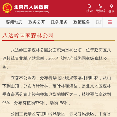
网站地图
搜索
无障碍
登录
要闻动态
要闻动态
政务公开
政务服务
政策服务
政民互动
八达岭国家森林公园
党中央精神
国务院信息
中央部委动态
八达岭国家森林公园总面积为2940公顷，位于延庆区八
北京要闻
会议信息
部门动态
达岭镇青龙桥老站北侧，2005年被批准成为国家级森林公
各区热点
园。
在森林公园内，分布着华北区暖温带落叶阔叶林，从山
政务公开
下到山顶，分布有针叶林、落叶林和灌丛，是北京地区森林
市领导
机构职能
政策服务
垂直谱系分布比较完整和典型的地区之一，植被覆盖率达到
96%，分布有植物539种、动物158种。
政策兑现
政策解读
回应关切
公园主要景区有红叶岭风景区、青龙谷风景区、丁香谷