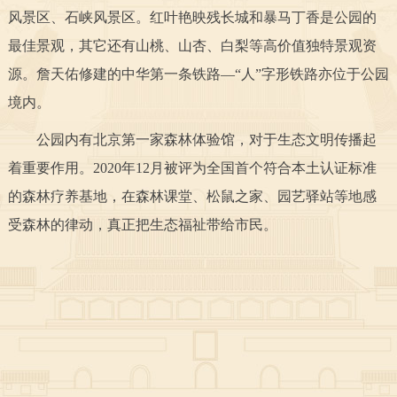
风景区、石峡风景区。红叶艳映残长城和暴马丁香是公园的
决策公开
专题公开
最佳景观，其它还有山桃、山杏、白梨等高价值独特景观资
政务服务
源。詹天佑修建的中华第一条铁路—“人”字形铁路亦位于公园
境内。
个人服务
法人服务
部门服务
公园内有北京第一家森林体验馆，对于生态文明传播起
便民服务
利企服务
投资项目
着重要作用。2020年12月被评为全国首个符合本土认证标准
的森林疗养基地，在森林课堂、松鼠之家、园艺驿站等地感
中介服务
阳光政务
受森林的律动，真正把生态福祉带给市民。
政民互动
12345网上接诉即办
我要咨询
我要建议
参与调查
在线访谈
图说互动