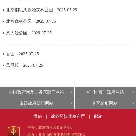
决策公开
专题公开
北京喇叭沟原始森林公园
2025-07-25
北宫森林公园
2025-07-25
政务服务
八大处公园
2025-07-25
个人服务
法人服务
部门服务
香山
2025-07-25
便民服务
利企服务
投资项目
凤凰岭
2025-07-25
中介服务
阳光政务
政民互动
中国政府网及国务院部门网站
省（区市）政府网站
市级政府部门网站
各区政府网站
12345网上接诉即办
我要咨询
我要建议
微信
|
政务新媒体发布厅
|
邮箱
参与调查
在线访谈
图说互动
主办：北京市人民政府办公厅
承办：北京市政务服务和数据管理局