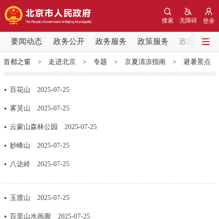
网站地图
搜索
无障碍
登录
要闻动态
要闻动态
政务公开
政务服务
政策服务
政民互动
首都之窗
>
走进北京
>
专题
>
京夏清凉指南
>
避暑景点
党中央精神
国务院信息
中央部委动态
百花山
2025-07-25
北京要闻
会议信息
部门动态
雾灵山
2025-07-25
各区热点
云蒙山森林公园
2025-07-25
妙峰山
2025-07-25
政务公开
八达岭
2025-07-25
市领导
机构职能
政策服务
玉渡山
2025-07-25
政策兑现
政策解读
回应关切
百里山水画廊
2025-07-25