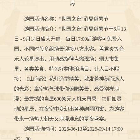
局
游园活动名称：“世园之夜”消夏避暑节
游园活动简介：“世园之夜”消夏避暑节于6月13
日 - 9月14日盛大开启，每日17:00后游客可免费入
园，不同时段多组场景迎接八方来客。盖君炎等音
乐人轮番演出，用动感旋律点燃现场；烟火市集
里，各类美食、特色好物琳琅满目，让人目不暇
接；《山海经》花灯造型精美，散发着神秘而迷人
的光彩；高空热气球带你俯瞰美景，感受别样浪
漫；最震撼的当属600架无人机天幕秀，它们如灵
动的星辰，在夜空中变幻出各种绚丽图案，为游客
带来一场热火朝天又浪漫难忘的夏夜盛宴。
游园活动时间：2025-06-13至2025-09-14 17:00
-22：00