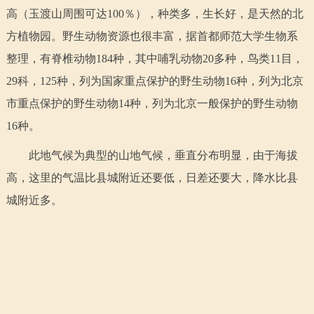
走进北京
高（玉渡山周围可达100％），种类多，生长好，是天然的北
方植物园。野生动物资源也很丰富，据首都师范大学生物系
北京概况
十六区概览
人文北京
整理，有脊椎动物184种，其中哺乳动物20多种，鸟类11目，
29科，125种，列为国家重点保护的野生动物16种，列为北京
绿色北京
图说北京
视频北京
市重点保护的野生动物14种，列为北京一般保护的野生动物
多语种
16种。
ENGLISH
한국어
此地气候为典型的山地气候，垂直分布明显，由于海拔
日本語
高，这里的气温比县城附近还要低，日差还要大，降水比县
DEUTSCH
FRANÇAIS
РУССКИЙ ЯЗЫК
城附近多。
ESPAÑOL
العربية
PORTUGUÊS
ITALIANO