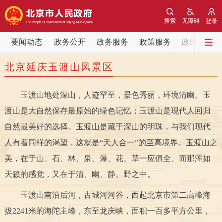
网站地图
搜索
无障碍
登录
要闻动态
要闻动态
政务公开
政务服务
政策服务
政民互动
北京延庆玉渡山风景区
党中央精神
国务院信息
中央部委动态
玉渡山地处深山，人迹罕至，景色秀丽，环境清幽。玉
北京要闻
会议信息
部门动态
渡山是大自然保存最原始的绿色记忆；玉渡山是现代人回归
各区热点
自然最美好的选择。玉渡山是藏于深山的明珠，与我们现代
人有着同样的渴望，这就是“天人合一”的至高境界。玉渡山之
政务公开
美，在于山、石、林、泉、瀑、花、草一应俱全、而那浑如
天籁的感觉，又在于清、幽、静、野之中。
市领导
机构职能
政策服务
玉渡山南沿后河，古城河河谷，西起北京市第二高峰海
政策兑现
政策解读
回应关切
拔2241米的海陀主峰，东至龙庆峡，面积一百多平方公里，