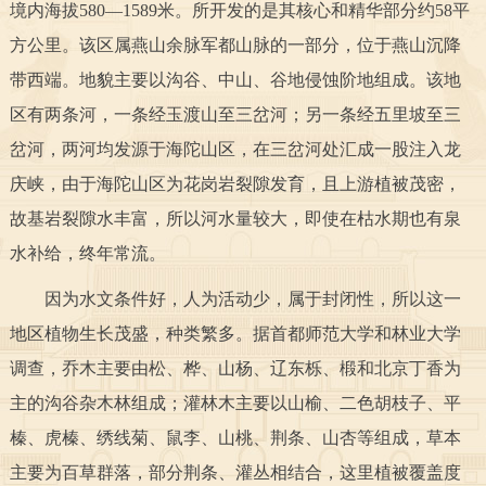
境内海拔580—1589米。所开发的是其核心和精华部分约58平
决策公开
专题公开
方公里。该区属燕山余脉军都山脉的一部分，位于燕山沉降
带西端。地貌主要以沟谷、中山、谷地侵蚀阶地组成。该地
政务服务
区有两条河，一条经玉渡山至三岔河；另一条经五里坡至三
个人服务
法人服务
部门服务
岔河，两河均发源于海陀山区，在三岔河处汇成一股注入龙
庆峡，由于海陀山区为花岗岩裂隙发育，且上游植被茂密，
便民服务
利企服务
投资项目
故基岩裂隙水丰富，所以河水量较大，即使在枯水期也有泉
水补给，终年常流。
中介服务
阳光政务
因为水文条件好，人为活动少，属于封闭性，所以这一
政民互动
地区植物生长茂盛，种类繁多。据首都师范大学和林业大学
调查，乔木主要由松、桦、山杨、辽东栎、椴和北京丁香为
12345网上接诉即办
我要咨询
我要建议
主的沟谷杂木林组成；灌林木主要以山榆、二色胡枝子、平
榛、虎榛、绣线菊、鼠李、山桃、荆条、山杏等组成，草本
参与调查
在线访谈
图说互动
主要为百草群落，部分荆条、灌丛相结合，这里植被覆盖度