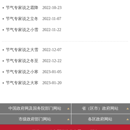
走进北京
节气专家说之霜降
2022-10-23
北京概况
十六区概览
人文北京
节气专家说之立冬
2022-11-07
节气专家说之小雪
2022-11-22
绿色北京
图说北京
视频北京
多语种
节气专家说之大雪
2022-12-07
节气专家说之冬至
2022-12-22
ENGLISH
한국어
日本語
节气专家说之小寒
2023-01-05
DEUTSCH
FRANÇAIS
РУССКИЙ ЯЗЫК
节气专家说之大寒
2023-01-20
ESPAÑOL
العربية
PORTUGUÊS
中国政府网及国务院部门网站
省（区市）政府网站
ITALIANO
市级政府部门网站
各区政府网站