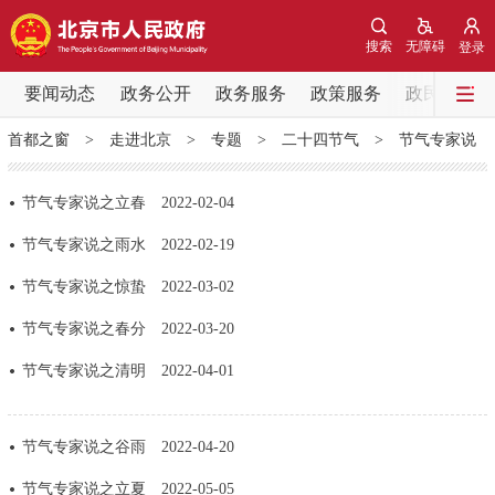
网站地图
搜索
无障碍
登录
要闻动态
要闻动态
政务公开
政务服务
政策服务
政民互动
首都之窗
>
走进北京
>
专题
>
二十四节气
>
节气专家说
党中央精神
国务院信息
中央部委动态
节气专家说之立春
2022-02-04
北京要闻
会议信息
部门动态
节气专家说之雨水
2022-02-19
各区热点
节气专家说之惊蛰
2022-03-02
节气专家说之春分
2022-03-20
政务公开
节气专家说之清明
2022-04-01
市领导
机构职能
政策服务
节气专家说之谷雨
2022-04-20
政策兑现
政策解读
回应关切
节气专家说之立夏
2022-05-05