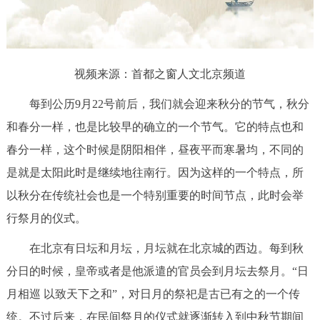
放
决策公开
专题公开
视
政务服务
频
视频来源：首都之窗人文北京频道
个人服务
法人服务
部门服务
每到公历9月22号前后，我们就会迎来秋分的节气，秋分
和春分一样，也是比较早的确立的一个节气。它的特点也和
便民服务
利企服务
投资项目
春分一样，这个时候是阴阳相伴，昼夜平而寒暑均，不同的
是就是太阳此时是继续地往南行。因为这样的一个特点，所
中介服务
阳光政务
以秋分在传统社会也是一个特别重要的时间节点，此时会举
政民互动
行祭月的仪式。
在北京有日坛和月坛，月坛就在北京城的西边。每到秋
12345网上接诉即办
我要咨询
我要建议
分日的时候，皇帝或者是他派遣的官员会到月坛去祭月。“日
参与调查
在线访谈
图说互动
月相巡 以致天下之和”，对日月的祭祀是古已有之的一个传
统。不过后来，在民间祭月的仪式就逐渐转入到中秋节期间