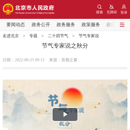
网站地图
搜索
无障碍
登录
要闻动态
要闻动态
政务公开
政务服务
政策服务
政民互动
走进北京
>
专题
>
二十四节气
>
节气专家说
党中央精神
国务院信息
中央部委动态
节气专家说之秋分
北京要闻
会议信息
部门动态
日期：2022-09-23 09:13
来源：首都之窗
各区热点
政务公开
市领导
机构职能
政策服务
播
政策兑现
政策解读
回应关切