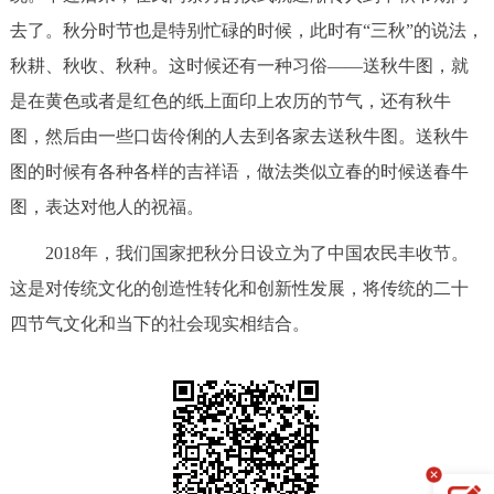
走进北京
去了。秋分时节也是特别忙碌的时候，此时有“三秋”的说法，
秋耕、秋收、秋种。这时候还有一种习俗——送秋牛图，就
北京概况
十六区概览
人文北京
是在黄色或者是红色的纸上面印上农历的节气，还有秋牛
绿色北京
图说北京
视频北京
图，然后由一些口齿伶俐的人去到各家去送秋牛图。送秋牛
图的时候有各种各样的吉祥语，做法类似立春的时候送春牛
多语种
图，表达对他人的祝福。
ENGLISH
한국어
日本語
2018年，我们国家把秋分日设立为了中国农民丰收节。
这是对传统文化的创造性转化和创新性发展，将传统的二十
DEUTSCH
FRANÇAIS
РУССКИЙ ЯЗЫК
四节气文化和当下的社会现实相结合。
ESPAÑOL
العربية
PORTUGUÊS
ITALIANO