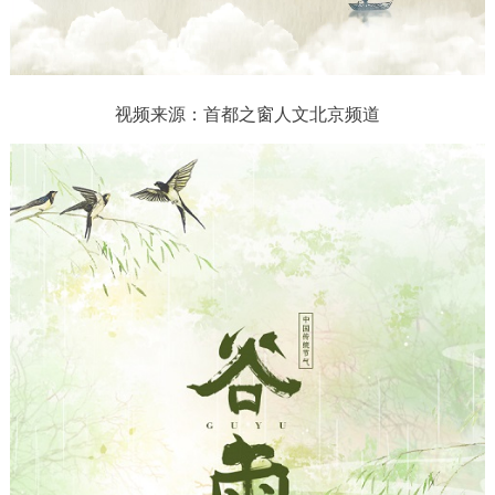
放
决策公开
专题公开
视
政务服务
频
视频来源：首都之窗人文北京频道
个人服务
法人服务
部门服务
便民服务
利企服务
投资项目
中介服务
阳光政务
政民互动
12345网上接诉即办
我要咨询
我要建议
参与调查
在线访谈
图说互动