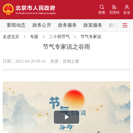
网站地图
搜索
无障碍
登录
要闻动态
要闻动态
政务公开
政务服务
政策服务
政民互动
走进北京
>
专题
>
二十四节气
>
节气专家说
党中央精神
国务院信息
中央部委动态
节气专家说之谷雨
北京要闻
会议信息
部门动态
日期：2022-04-20 09:16
来源：首都之窗
各区热点
政务公开
市领导
机构职能
政策服务
播
政策兑现
政策解读
回应关切