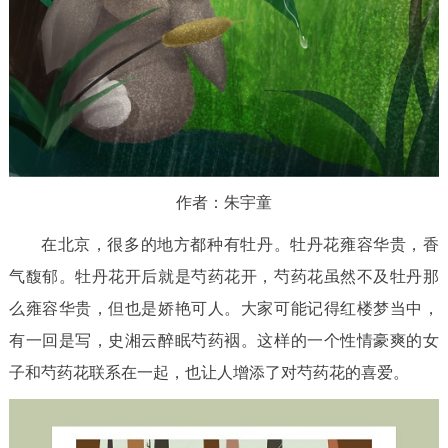
作者：朱宇童
在北京，很多的地方都种有牡丹。牡丹花雍容华贵，香
气馥郁。牡丹花开后就是芍药花开，芍药花虽然不及牡丹那
么雍容华贵，但也是娇艳可人。大家可能记得红楼梦当中，
有一回是写，史湘云醉眠芍药裀。这样的一个性情豪爽的女
子和芍药花联系在一起，也让人增添了对芍药花的喜爱。