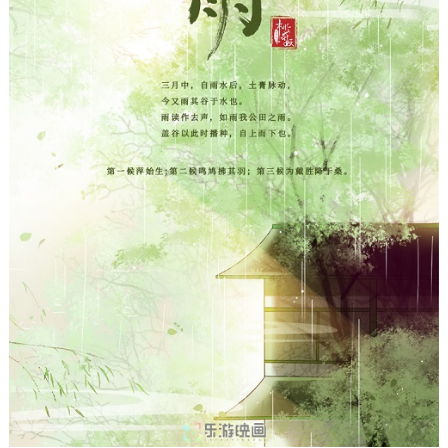
走进北京
北京概况
十六区概览
人文北京
绿色北京
图说北京
视频北京
多语种
ENGLISH
한국어
日本語
DEUTSCH
FRANÇAIS
РУССКИЙ ЯЗЫК
ESPAÑOL
العربية
PORTUGUÊS
ITALIANO