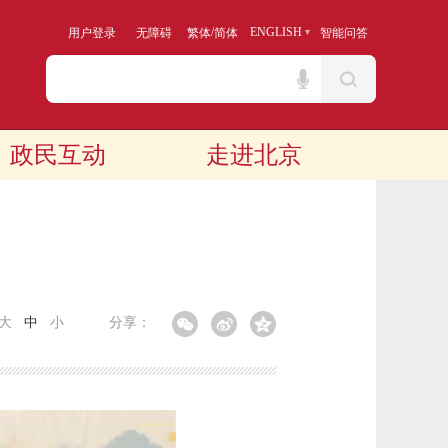
/
ENGLISH
用户登录
无障碍
繁体
简体
智能问答
政民互动
走进北京
大
中
小
分享：