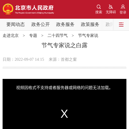
网站地图
搜索
无障碍
登录
要闻动态
要闻动态
政务公开
政务服务
政策服务
政民互动
走进北京
>
专题
>
二十四节气
>
节气专家说
党中央精神
国务院信息
中央部委动态
节气专家说之白露
北京要闻
会议信息
部门动态
日期：2022-09-07 14:15
来源：首都之窗
各区热点
T
h
i
政务公开
视频因格式不支持或者服务器或网络的问题无法加载。
s
i
s
a
m
市领导
机构职能
政策服务
o
d
a
l
w
i
政策兑现
政策解读
回应关切
n
d
o