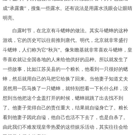
走进北京
成“承露囊”，搜集一些露水。还有说法是用露水洗眼会让眼睛
明亮。
北京概况
十六区概览
人文北京
白露时节，在北京有斗蟋蟀的做法。其实斗蟋蟀的这种
绿色北京
图说北京
视频北京
游戏，它的历史可以往前推到唐代。明代，北京就非常盛行
斗蟋蟀，人们称为它“秋兴”。像朱瞻基就非常喜欢斗蟋蟀，皇
多语种
帝喜欢就让全国各地的人来给他供好的品种。所以就发生了
ENGLISH
한국어
日本語
一些故事，比如江苏吴县的一个粮长，他看到一只很好的蟋
蟀，然后就用自己的马把它给换了回来。当他妻子知道丈夫
DEUTSCH
FRANÇAIS
РУССКИЙ ЯЗЫК
居然用一匹马换了一只蟋蟀，就特别想看一下长什么样，没
想到当他把这个盒盖打开的时候，蟋蟀就跳了出去找不到
ESPAÑOL
العربية
PORTUGUÊS
了。他妻子觉得自己的责任重大，结果就自缢身亡了。粮长
看到他妻子因此自缢，他自己也活不下去了，也是自杀了。
ITALIANO
由此我们不难发现皇帝热爱的这些娱乐活动，其实往往会给