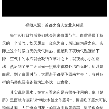
w
.
决策公开
专题公开
政务服务
视频来源：首都之窗人文北京频道
个人服务
法人服务
部门服务
每年9月7日前后我们就会迎来白露节气。白露是属于秋
天的一个节气，秋天属金，金色为白，所以白为露之色。实
便民服务
利企服务
投资项目
际上这个时候白天的天气尚热，但是到了夜晚气温骤然下
降，空气中的水汽就会凝结在草叶之上，就变成小小的露
中介服务
阳光政务
珠，然后到了第二天日光一照就变得格外洁白无瑕，所以是
政民互动
白露。到了白露时节，大雁燕子都要飞回南方去了，各种各
样的鸟类也要准备着为过冬找一些食物。
12345网上接诉即办
我要咨询
我要建议
其实说到露水，在古人看来它是有很多作用的，像《楚
参与调查
在线访谈
图说互动
辞》里面就有谈到说“朝饮木兰之坠露兮”，据说吃了露水可以
延年益寿。人们也会用花上的露水来敷颜养容，男子也会结