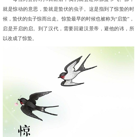
走进北京
就是惊动的意思，蛰就是蛰伏的虫子。这是指到了惊蛰的时
北京概况
十六区概览
人文北京
候，蛰伏的虫子惊而出走。惊蛰最早的时候也被称为“启蛰”，
启是开启的启。到了汉代，需要回避汉景帝，避他的讳，所
绿色北京
图说北京
视频北京
以改成了惊蛰。
多语种
ENGLISH
한국어
日本語
DEUTSCH
FRANÇAIS
РУССКИЙ ЯЗЫК
ESPAÑOL
العربية
PORTUGUÊS
ITALIANO