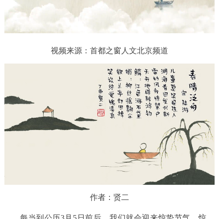
放
决策公开
专题公开
视
政务服务
频
视频来源：首都之窗人文北京频道
个人服务
法人服务
部门服务
便民服务
利企服务
投资项目
中介服务
阳光政务
政民互动
12345网上接诉即办
我要咨询
我要建议
作者：贤二
参与调查
在线访谈
图说互动
每当到公历3月5日前后，我们就会迎来惊蛰节气。惊，