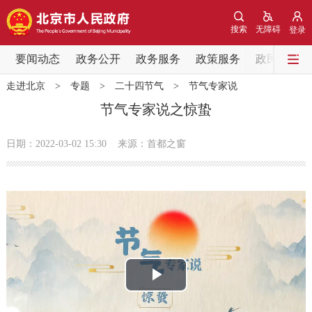
网站地图
搜索
无障碍
登录
要闻动态
要闻动态
政务公开
政务服务
政策服务
政民互动
走进北京
>
专题
>
二十四节气
>
节气专家说
党中央精神
国务院信息
中央部委动态
节气专家说之惊蛰
北京要闻
会议信息
部门动态
日期：2022-03-02 15:30
来源：首都之窗
各区热点
政务公开
市领导
机构职能
政策服务
播
政策兑现
政策解读
回应关切