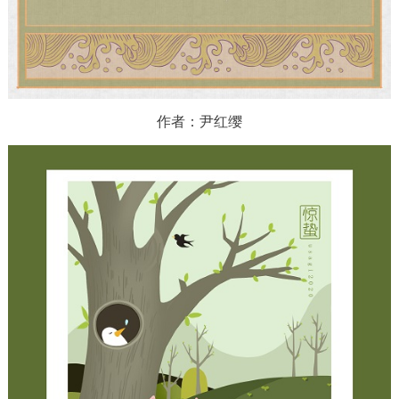
作者：尹红缨