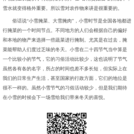
走进北京
雪水就变得格外重要。所以雪对农作物来讲是很重要的。
北京概况
十六区概览
人文北京
俗话说“小雪腌菜、大雪腌肉”，小雪时节是全国各地都进
行腌菜的一个时间节点。不同地方的人们会根据自己的偏好
绿色北京
图说北京
视频北京
和本地的物产来选择一些蔬菜进行腌制。尤其是在过去，腌
菜能帮助人们度过乏味的冬天。小雪在二十四节气当中算是
多语种
一个比较小的节气，它的习俗活动比较少，这也说明了节气
ENGLISH
한국어
日本語
虽然各有各的名字，所占的时间也差不多长短，但实际上在
我们的日常生产生活，甚至国家的行政方面，它们的地位是
DEUTSCH
FRANÇAIS
РУССКИЙ ЯЗЫК
很不一样的。虽然小雪节气的习俗活动较少，但是我们期待
在小雪的时候会下一场雪给我们带来冬天的喜悦。
ESPAÑOL
العربية
PORTUGUÊS
ITALIANO