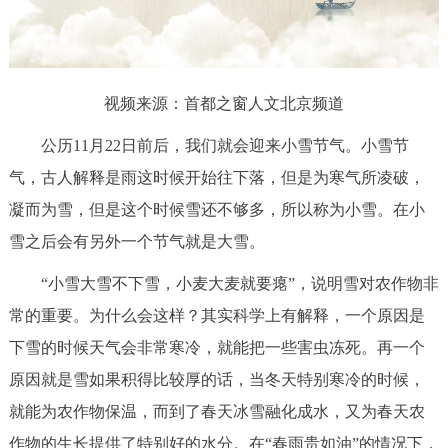
放
决策公开
专题公开
视
政务服务
频
视频来源：首都之窗人文北京频道
个人服务
法人服务
部门服务
公历11月22日前后，我们就会迎来小雪节气。小雪节
气，古人解释是雨这时候开始往下落，但是为寒气所凌破，
便民服务
利企服务
投资项目
凝而为雪，但是这个时候雪还不够多，所以称为小雪。在小
雪之后会有另外一个节气就是大雪。
中介服务
阳光政务
“小雪大雪不下雪，小麦大麦就要瘪”，说明雪对农作物非
政民互动
常的重要。为什么会这样？其实科学上有解释，一个原因是
下雪的时候天气会非常寒冷，就能把一些害虫冻死。再一个
12345网上接诉即办
我要咨询
我要建议
原因就是雪如果积得比较厚的话，当冬天特别寒冷的时候，
参与调查
在线访谈
图说互动
就能为农作物保温，而到了春天冰雪融化成水，又为春天农
作物的生长提供了特别好的水分。在“春雨贵如油”的情况下，