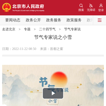
网站地图
搜索
无障碍
登录
要闻动态
要闻动态
政务公开
政务服务
政策服务
政民互动
走进北京
>
专题
>
二十四节气
>
节气专家说
党中央精神
国务院信息
中央部委动态
节气专家说之小雪
北京要闻
会议信息
部门动态
日期：2022-11-22 08:50
来源：首都之窗
各区热点
政务公开
市领导
机构职能
政策服务
播
政策兑现
政策解读
回应关切