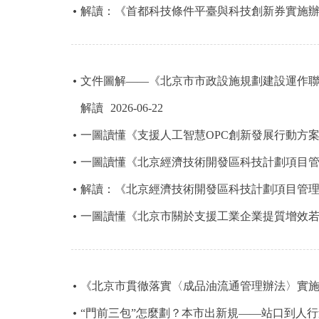
解讀：《首都科技條件平臺與科技創新券實施辦法
走進北京
北京概況
文件圖解——《北京市市政設施規劃建設運作聯席
綠色北京
解讀
2026-06-22
一圖讀懂《支援人工智慧OPC創新發展行動方
多語種
一圖讀懂《北京經濟技術開發區科技計劃項目
ENGLISH
解讀：《北京經濟技術開發區科技計劃項目管
一圖讀懂《北京市關於支援工業企業提質增效
DEUTSCH
ESPAÑOL
《北京市貫徹落實〈成品油流通管理辦法〉實
ITALIANO
“門前三包”怎麼劃？本市出新規——站口到人行