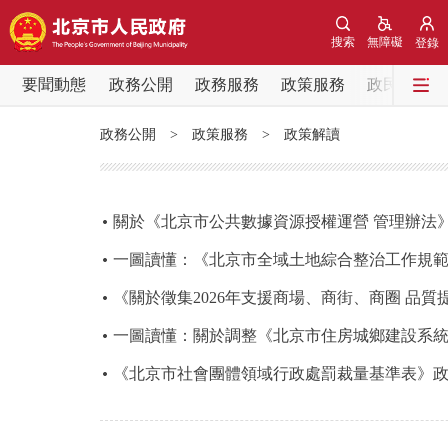
搜索
無障礙
登錄
要聞動態
政務公開
政務服務
政策服務
政民互動
要聞動態
政務公開
>
政策服務
>
政策解讀
黨中央精神
北京要聞
關於《北京市公共數據資源授權運營 管理辦法
一圖讀懂：《北京市全域土地綜合整治工作規
各區熱點
《關於徵集2026年支援商場、商街、商圈 品
政務公開
一圖讀懂：關於調整《北京市住房城鄉建設系
《北京市社會團體領域行政處罰裁量基準表》
市領導
政策兌現