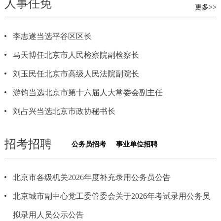
人事任免
更多>>
决策公开
专题公开
李志遂当选平谷区区长
政务服务
马天博任北京市人民检察院副检察长
个人服务
法人服务
部门服务
刘玉民任北京市高级人民法院副院长
便民服务
利企服务
投资项目
游钧当选北京市第十六届人大常委会副主任
刘占兴当选北京市政协秘书长
中介服务
阳光政务
招考招聘
公务员招考
事业单位招聘
政民互动
12345网上接诉即办
我要咨询
我要建议
北京市各级机关2026年度补充录用公务员公告
北京城市副中心党工委管委会关于2026年考试录用公务员
参与调查
在线访谈
图说互动
拟录用人员公示公告