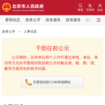
网站地图
搜索
无障碍
登录
要闻动态
要闻动态
政务公开
政务服务
政策服务
政民互动
党中央精神
国务院信息
中央部委动态
政务公开
>
人事信息
北京要闻
会议信息
部门动态
干部任前公示
公示期间，任何单位和个人均可通过来电、来信、来
各区热点
访等方式向市委组织部反映公示对象在德、能、勤、绩、
廉等方面存在的有关问题。
政务公开
市委组织部12380举报网站
市领导
机构职能
政策服务
政策兑现
政策解读
回应关切