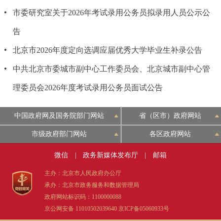
走进北京
市委研究室关于2026年考试录用公务员拟录用人员公示公
北京概况
十六区概览
人文北京
告
北京市2026年度定向选调应届优秀大学毕业生补录公告
绿色北京
图说北京
视频北京
中共北京市委城市副中心工作委员会、北京城市副中心管
多语种
理委员会2026年度考试录用公务员面试公告
ENGLISH
한국어
日本語
中国政府网及国务院部门网站
省（区市）政府网站
市级政府部门网站
各区政府网站
DEUTSCH
FRANÇAIS
РУССКИЙ ЯЗЫК
微信
|
政务新媒体发布厅
|
邮箱
ESPAÑOL
العربية
PORTUGUÊS
主办：北京市人民政府办公厅
承办：北京市政务服务和数据管理局
ITALIANO
政府网站标识码：1100000088
京公网安备 11010502039640
京ICP备05060933号