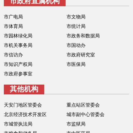
市政府直属机构
走进北京
市广电局
市文物局
北京概况
十六区概览
人文北京
市体育局
市统计局
市园林绿化局
市政务和数据局
绿色北京
图说北京
视频北京
市机关事务局
市国动办
多语种
市信访办
市政府研究室
市知识产权局
市医保局
ENGLISH
한국어
日本語
市政府参事室
DEUTSCH
FRANÇAIS
РУССКИЙ ЯЗЫК
其他机构
ESPAÑOL
العربية
PORTUGUÊS
天安门地区管委会
重点站区管委会
北京经济技术开发区
城市副中心管委会
ITALIANO
市城管执法局
市监狱局