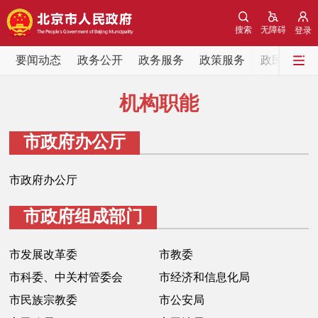
网站地图
搜索
无障碍
登录
要闻动态
要闻动态
政务公开
政务服务
政策服务
政民互动
党中央精神
国务院信息
中央部委动态
机构职能
北京要闻
会议信息
部门动态
市政府办公厅
各区热点
市政府办公厅
市政府组成部门
政务公开
市领导
机构职能
政策服务
市发展改革委
市教委
市科委、中关村管委会
市经济和信息化局
政策兑现
政策解读
回应关切
市民族宗教委
市公安局