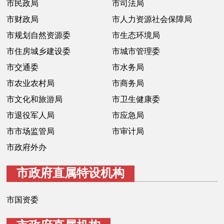
市民政局
市司法局
决策公开
专题公开
市财政局
市人力资源社会保障局
市规划自然资源委
市生态环境局
政务服务
市住房城乡建设委
市城市管理委
个人服务
法人服务
部门服务
市交通委
市水务局
市农业农村局
市商务局
便民服务
利企服务
投资项目
市文化和旅游局
市卫生健康委
市退役军人局
市应急局
中介服务
阳光政务
市市场监管局
市审计局
市政府外办
政民互动
市政府直属特设机构
12345网上接诉即办
我要咨询
我要建议
市国资委
参与调查
在线访谈
图说互动