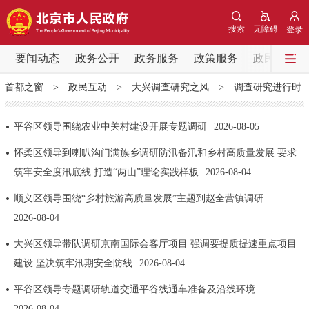
网站地图
搜索
无障碍
登录
要闻动态
要闻动态
政务公开
政务服务
政策服务
政民互动
首都之窗
>
政民互动
>
大兴调查研究之风
>
调查研究进行时
党中央精神
国务院信息
中央部委动态
平谷区领导围绕农业中关村建设开展专题调研
2026-08-05
北京要闻
会议信息
部门动态
怀柔区领导到喇叭沟门满族乡调研防汛备汛和乡村高质量发展 要求
筑牢安全度汛底线 打造“两山”理论实践样板
2026-08-04
各区热点
顺义区领导围绕“乡村旅游高质量发展”主题到赵全营镇调研
政务公开
2026-08-04
市领导
机构职能
政策服务
大兴区领导带队调研京南国际会客厅项目 强调要提质提速重点项目
建设 坚决筑牢汛期安全防线
2026-08-04
政策兑现
政策解读
回应关切
平谷区领导专题调研轨道交通平谷线通车准备及沿线环境
2026-08-04