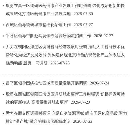
走进北京
殷勇在昌平区调研医药健康产业发展工作时强调 强化原始创新加快
成果转化打造医药健康产业发展高地
2026-07-30
北京概况
十六区概览
人文北京
西城区领导调研城市精细化治理工作
2026-07-27
绿色北京
图说北京
视频北京
平谷区领导带队赴马坊镇专题调研物流招商工作
2026-07-27
尹力在朝阳区海淀区调研智能经济发展时强调 推动人工智能技术优
多语种
势转化为经济发展效能 为构建体现北京特色的现代化产业体系注入
强劲动能 殷勇一同调研
2026-07-25
ENGLISH
한국어
日本語
DEUTSCH
FRANÇAIS
РУССКИЙ ЯЗЫК
昌平区领导围绕推动区域高质量发展开展调研
2026-07-24
殷勇在西城区朝阳区海淀区调研城市更新工作时强调 积极探索可持
ESPAÑOL
العربية
PORTUGUÊS
续的更新模式 高质量推进城市更新
2026-07-23
尹力在顺义区调研时强调 立足自身资源禀赋 瞄准国际化高品质 聚力
ITALIANO
推进“港产城”融合的现代化新城建设
2026-07-22