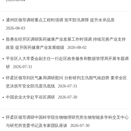
决策公开
专题公开
通州区领导调研重点工程时强调 筑牢防汛屏障 提升水岸品质
政务服务
2026-08-03
个人服务
法人服务
部门服务
殷勇在经开区调研医药健康产业发展工作时强调 持续完善产业支持
政策 提升医药健康产业发展能级
2026-08-02
便民服务
利企服务
投资项目
平谷区人大常委会副主任一行赴区政务服务和数据管理局开展专题调
研
2026-07-31
中介服务
阳光政务
怀柔区领导到区气象局调研慰问 分析研判主汛期气候趋势 要求全区
坚决筑牢安全防汛度汛底线
2026-07-31
政民互动
中国农业大学赴平谷区调研
2026-07-30
12345网上接诉即办
我要咨询
我要建议
怀柔区领导调研中国科学院生物物理研究所生物智能多学科交叉中心
参与调查
在线访谈
图说互动
与研究所党委书记及专家团队座谈
2026-07-30