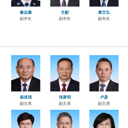
秦运彪
文献
唐文弘
副市长
副市长
副市长
崔述强
张家明
卢彦
副主席
副主席
副主席