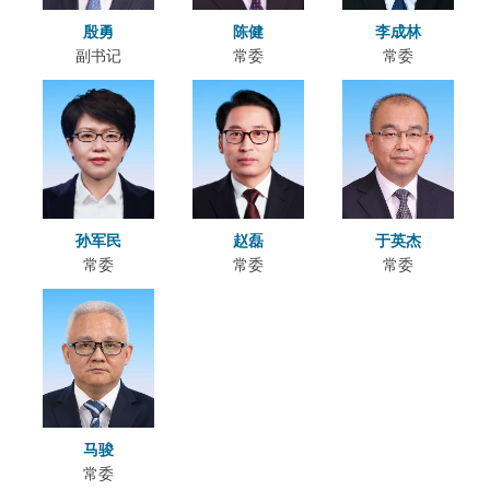
殷勇
陈健
李成林
副书记
常委
常委
孙军民
赵磊
于英杰
常委
常委
常委
马骏
常委