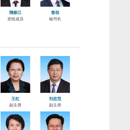
隋振江
曾劲
党组成员
秘书长
王红
刘忠范
副主席
副主席