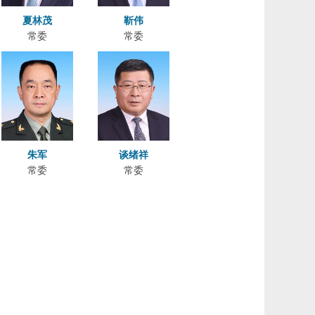
夏林茂
靳伟
常委
常委
朱军
谈绪祥
常委
常委