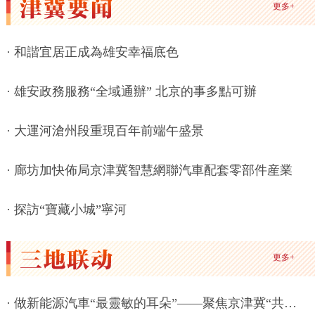
更多+
·
和諧宜居正成為雄安幸福底色
·
雄安政務服務“全域通辦” 北京的事多點可辦
·
大運河滄州段重現百年前端午盛景
·
廊坊加快佈局京津冀智慧網聯汽車配套零部件産業
·
探訪“寶藏小城”寧河
更多+
·
做新能源汽車“最靈敏的耳朵”——聚焦京津冀“共造一輛車”（二）