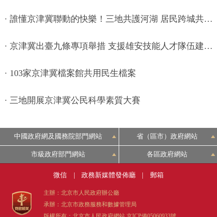
·
誰懂京津冀聯動的快樂！三地共護河湖 居民跨城共用水岸運動樂趣
·
京津冀出臺九條專項舉措 支援雄安技能人才隊伍建設高品質發展
·
103家京津冀檔案館共用民生檔案
·
三地開展京津冀公民科學素質大賽
中國政府網及國務院部門網站
省（區市）政府網站
市級政府部門網站
各區政府網站
微信
|
政務新媒體發佈廳
|
郵箱
主辦：北京市人民政府辦公廳
承辦：北京市政務服務和數據管理局
版權所有：北京市人民政府網站
京ICP備05060933號