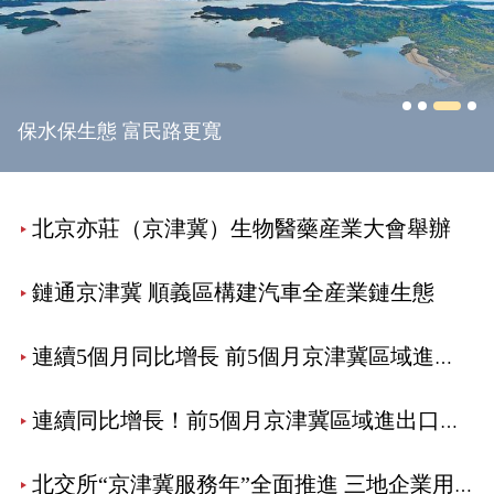
保水保生態 富民路更寬
北京亦莊（京津冀）生物醫藥産業大會舉辦
鏈通京津冀 順義區構建汽車全産業鏈生態
連續5個月同比增長 前5個月京津冀區域進出口值2.09萬億元
連續同比增長！前5個月京津冀區域進出口值達2.09萬億元
北交所“京津冀服務年”全面推進 三地企業用好“家門口”的...