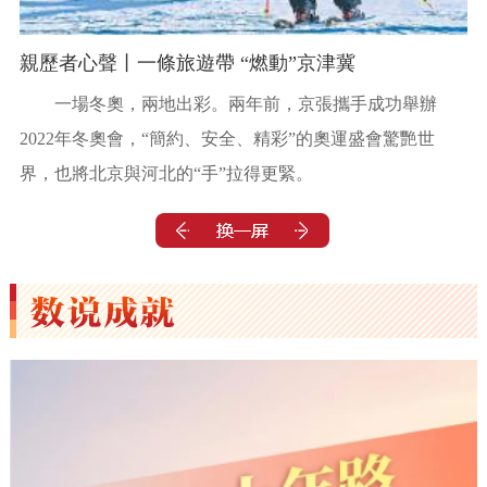
親歷者心聲丨一條旅遊帶 “燃動”京津冀
一場冬奧，兩地出彩。兩年前，京張攜手成功舉辦
2022年冬奧會，“簡約、安全、精彩”的奧運盛會驚艷世
界，也將北京與河北的“手”拉得更緊。