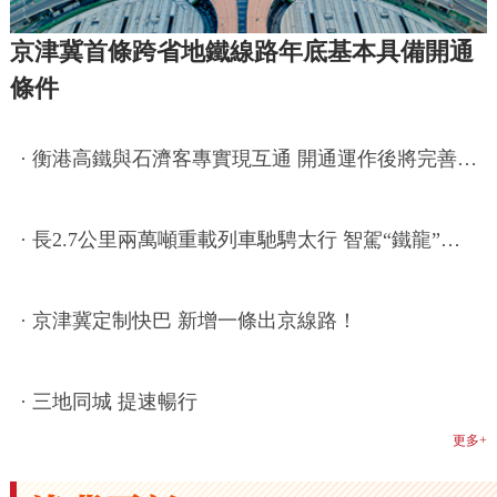
京津冀首條跨省地鐵線路年底基本具備開通
條件
·
衡港高鐵與石濟客專實現互通 開通運作後將完善京津冀鐵路網
·
長2.7公里兩萬噸重載列車馳騁太行 智駕“鐵龍”護航能源大動脈
·
京津冀定制快巴 新增一條出京線路！
·
三地同城 提速暢行
更多+