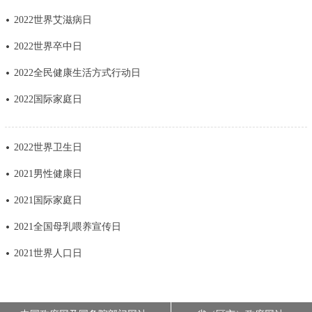
走进北京
2022世界艾滋病日
北京概况
十六区概览
人文北京
2022世界卒中日
2022全民健康生活方式行动日
绿色北京
图说北京
视频北京
2022国际家庭日
多语种
2022世界卫生日
ENGLISH
한국어
日本語
2021男性健康日
DEUTSCH
FRANÇAIS
РУССКИЙ ЯЗЫК
2021国际家庭日
2021全国母乳喂养宣传日
ESPAÑOL
العربية
PORTUGUÊS
2021世界人口日
ITALIANO