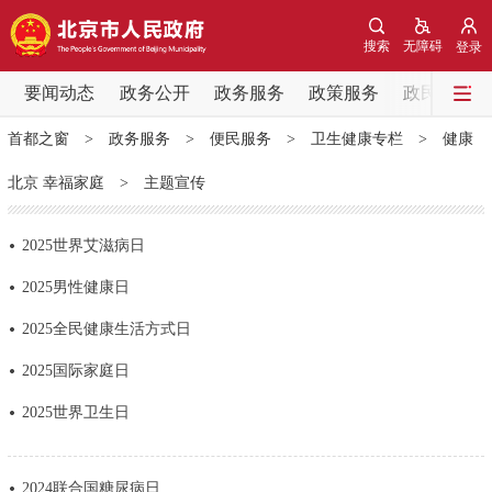
网站地图
搜索
无障碍
登录
要闻动态
要闻动态
政务公开
政务服务
政策服务
政民互动
首都之窗
>
政务服务
>
便民服务
>
卫生健康专栏
>
健康
党中央精神
国务院信息
中央部委动态
北京 幸福家庭
>
主题宣传
北京要闻
会议信息
部门动态
2025世界艾滋病日
各区热点
2025男性健康日
2025全民健康生活方式日
政务公开
2025国际家庭日
市领导
机构职能
政策服务
2025世界卫生日
政策兑现
政策解读
回应关切
2024联合国糖尿病日