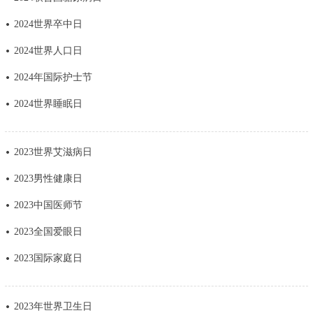
决策公开
专题公开
2024世界卒中日
2024世界人口日
政务服务
2024年国际护士节
个人服务
法人服务
部门服务
2024世界睡眠日
便民服务
利企服务
投资项目
2023世界艾滋病日
中介服务
阳光政务
2023男性健康日
2023中国医师节
政民互动
2023全国爱眼日
12345网上接诉即办
我要咨询
我要建议
2023国际家庭日
参与调查
在线访谈
图说互动
2023年世界卫生日