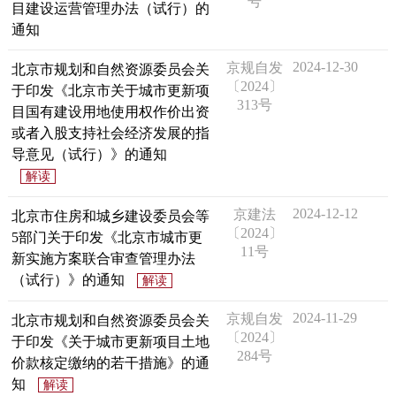
号
目建设运营管理办法（试行）的
决策公开
专题公开
通知
政务服务
2024-12-30
京规自发
北京市规划和自然资源委员会关
〔2024〕
于印发《北京市关于城市更新项
313号
目国有建设用地使用权作价出资
个人服务
法人服务
部门服务
或者入股支持社会经济发展的指
导意见（试行）》的通知
便民服务
利企服务
投资项目
解读
2024-12-12
京建法
北京市住房和城乡建设委员会等
中介服务
阳光政务
〔2024〕
5部门关于印发《北京市城市更
11号
新实施方案联合审查管理办法
政民互动
（试行）》的通知
解读
12345网上接诉即办
我要咨询
我要建议
2024-11-29
京规自发
北京市规划和自然资源委员会关
〔2024〕
于印发《关于城市更新项目土地
284号
参与调查
在线访谈
图说互动
价款核定缴纳的若干措施》的通
知
解读