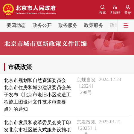
网站地图
搜索
无障碍
登录
要闻动态
要闻动态
政务公开
政务服务
政策服务
政民互动
党中央精神
国务院信息
中央部委动态
北京要闻
会议信息
部门动态
市级政策
各区热点
2024-12-23
​京规自发
北京市规划和自然资源委员会
〔2024〕
北京市住房和城乡建设委员会关
政务公开
298号
于发布《北京市老旧小区改造工
程施工图设计文件技术审查要
市领导
机构职能
政策服务
点》的通知
2025-01-21
京发改规
北京市发展和改革委员会关于印
政策兑现
政策解读
回应关切
〔2025〕1
发北京市社区嵌入式服务设施项