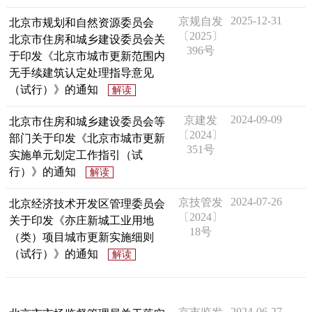
走进北京
2025-12-31
京规自发
北京市规划和自然资源委员会
〔2025〕
北京市住房和城乡建设委员会关
北京概况
十六区概览
人文北京
396号
于印发《北京市城市更新范围内
无手续建筑认定处理指导意见
绿色北京
图说北京
视频北京
（试行）》的通知
解读
多语种
2024-09-09
京建发
北京市住房和城乡建设委员会等
〔2024〕
部门关于印发《北京市城市更新
351号
ENGLISH
한국어
日本語
实施单元划定工作指引（试
行）》的通知
解读
DEUTSCH
FRANÇAIS
РУССКИЙ ЯЗЫК
2024-07-26
京技管发
北京经济技术开发区管理委员会
〔2024〕
关于印发《亦庄新城工业用地
18号
ESPAÑOL
العربية
PORTUGUÊS
（类）项目城市更新实施细则
（试行）》的通知
解读
ITALIANO
2024-06-27