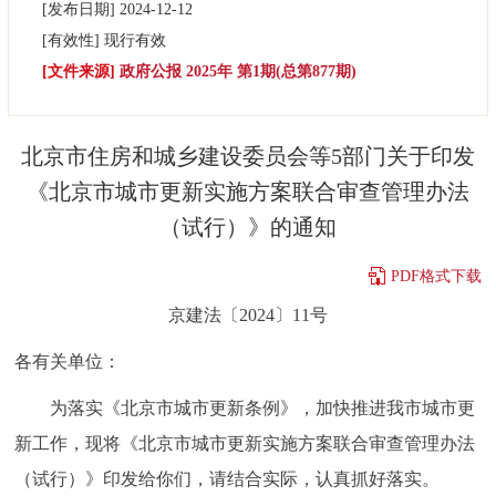
[发布日期]
2024-12-12
决策公开
专题公开
[有效性]
现行有效
[文件来源]
政府公报 2025年 第1期(总第877期)
政务服务
个人服务
法人服务
部门服务
北京市住房和城乡建设委员会等5部门关于印发
《北京市城市更新实施方案联合审查管理办法
便民服务
利企服务
投资项目
（试行）》的通知
中介服务
阳光政务
PDF格式下载
京建法〔2024〕11号
政民互动
各有关单位：
12345网上接诉即办
我要咨询
我要建议
为落实《北京市城市更新条例》，加快推进我市城市更
新工作，现将《北京市城市更新实施方案联合审查管理办法
参与调查
在线访谈
图说互动
（试行）》印发给你们，请结合实际，认真抓好落实。