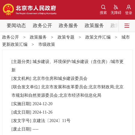
网站地图
搜索
无障碍
登录
要闻动态
要闻动态
政务公开
政务服务
政策服务
政民互动
政务公开
>
政策服务
>
政策专题
>
政策文件汇编
>
城市
党中央精神
国务院信息
中央部委动态
更新政策汇编
>
市级政策
北京要闻
会议信息
部门动态
[主题分类]
城乡建设、环境保护/城乡建设（含住房）/城市更
新
各区热点
[发文机构]
北京市住房和城乡建设委员会
[联合发文单位]
北京市发展和改革委员会;北京市财政局;北京
政务公开
市规划和自然资源委员会;北京市经济和信息化局
[实施日期]
2024-12-20
市领导
机构职能
政策服务
[成文日期]
2024-11-26
[发文字号]
京建法
〔2024〕
11号
政策兑现
政策解读
回应关切
[废止日期]
----