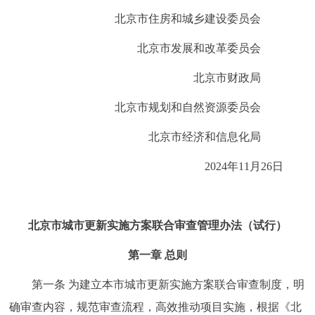
走进北京
北京市住房和城乡建设委员会
北京概况
十六区概览
人文北京
北京市发展和改革委员会
北京市财政局
绿色北京
图说北京
视频北京
北京市规划和自然资源委员会
多语种
北京市经济和信息化局
ENGLISH
한국어
日本語
2024年11月26日
DEUTSCH
FRANÇAIS
РУССКИЙ ЯЗЫК
北京市城市更新实施方案联合审查管理办法（试行）
ESPAÑOL
العربية
PORTUGUÊS
第一章 总则
ITALIANO
第一条 为建立本市城市更新实施方案联合审查制度，明
确审查内容，规范审查流程，高效推动项目实施，根据《北