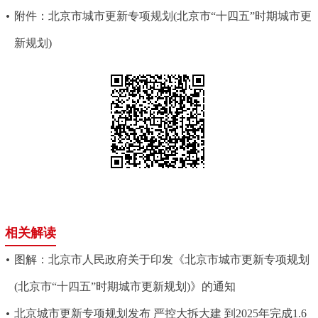
走进北京
附件：北京市城市更新专项规划(北京市“十四五”时期城市更
新规划)
北京概况
十六区概览
人文北京
绿色北京
图说北京
视频北京
多语种
ENGLISH
한국어
日本語
DEUTSCH
FRANÇAIS
РУССКИЙ ЯЗЫК
相关解读
ESPAÑOL
العربية
PORTUGUÊS
图解：北京市人民政府关于印发《北京市城市更新专项规划
ITALIANO
(北京市“十四五”时期城市更新规划)》的通知
北京城市更新专项规划发布 严控大拆大建 到2025年完成1.6