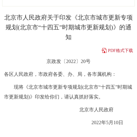
决策公开
专题公开
北京市人民政府关于印发《北京市城市更新专项
政务服务
规划(北京市“十四五”时期城市更新规划)》的通
知
个人服务
法人服务
部门服务
PDF格式下载
便民服务
利企服务
投资项目
京政发〔2022〕20号
各区人民政府，市政府各委、办、局，各市属机构：
中介服务
阳光政务
现将《北京市城市更新专项规划(北京市“十四五”时期城
政民互动
市更新规划)》印发给你们，请认真抓好落实。
12345网上接诉即办
我要咨询
我要建议
北京市人民政府
2022年5月10日
参与调查
在线访谈
图说互动