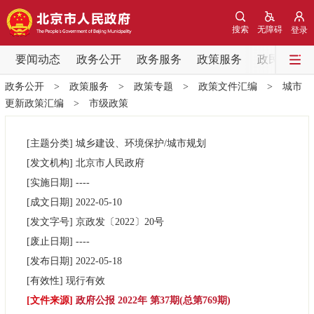
网站地图
搜索
无障碍
登录
要闻动态
要闻动态
政务公开
政务服务
政策服务
政民互动
政务公开
>
政策服务
>
政策专题
>
政策文件汇编
>
城市
党中央精神
国务院信息
中央部委动态
更新政策汇编
>
市级政策
北京要闻
会议信息
部门动态
[主题分类]
城乡建设、环境保护/城市规划
[发文机构]
北京市人民政府
各区热点
[实施日期]
----
[成文日期]
2022-05-10
政务公开
[发文字号]
京政发
〔2022〕
20号
[废止日期]
----
市领导
机构职能
政策服务
[发布日期]
2022-05-18
[有效性]
现行有效
政策兑现
政策解读
回应关切
[文件来源]
政府公报 2022年 第37期(总第769期)