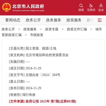
网站地图
搜索
无障碍
登录
要闻动态
要闻动态
政务公开
政务服务
政策服务
政民互动
政务公开
>
政策服务
>
政策专题
>
政策文件汇编
>
城市
党中央精神
国务院信息
中央部委动态
更新政策汇编
>
市级政策
北京要闻
会议信息
部门动态
[主题分类]
国土资源、能源/土地
[发文机构]
北京市规划和自然资源委员会
各区热点
[实施日期]
----
[成文日期]
2024-11-29
政务公开
[发文字号]
京规自发
〔2024〕
284号
[废止日期]
----
市领导
机构职能
政策服务
[发布日期]
2024-11-29
[有效性]
现行有效
政策兑现
政策解读
回应关切
[文件来源]
政府公报 2025年 第7期(总第883期)