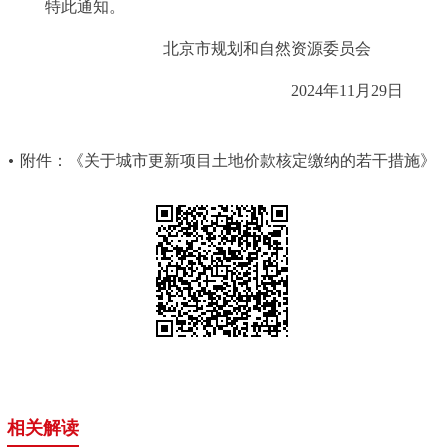
特此通知。
走进北京
北京市规划和自然资源委员会
北京概况
十六区概览
人文北京
2024年11月29日
绿色北京
图说北京
视频北京
附件：《关于城市更新项目土地价款核定缴纳的若干措施》
多语种
ENGLISH
한국어
日本語
DEUTSCH
FRANÇAIS
РУССКИЙ ЯЗЫК
ESPAÑOL
العربية
PORTUGUÊS
ITALIANO
相关解读