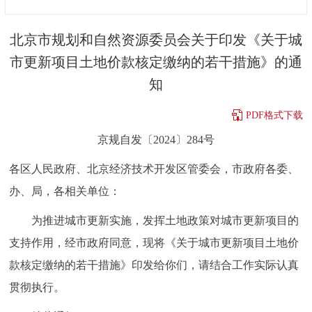
决策公开
专题公开
北京市规划和自然资源委员会关于印发《关于城
政务服务
市更新项目土地价款核定缴纳的若干措施》的通
知
个人服务
法人服务
部门服务
PDF格式下载
便民服务
利企服务
投资项目
京规自发〔2024〕284号
各区人民政府、北京经济技术开发区管委会，市政府各委、
中介服务
阳光政务
办、局，各相关单位：
政民互动
为推进城市更新实施，发挥土地政策对城市更新项目的
12345网上接诉即办
我要咨询
我要建议
支持作用，经市政府同意，现将《关于城市更新项目土地价
款核定缴纳的若干措施》印发给你们，请结合工作实际认真
参与调查
在线访谈
图说互动
贯彻执行。