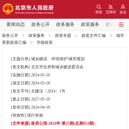
网站地图
搜索
无障碍
登录
要闻动态
要闻动态
政务公开
政务服务
政策服务
政民互动
政务公开
>
政策服务
>
政策专题
>
政策文件汇编
>
城市
党中央精神
国务院信息
中央部委动态
更新政策汇编
>
市级政策
北京要闻
会议信息
部门动态
[主题分类]
城乡建设、环境保护/城市规划
[发文机构]
北京市住房和城乡建设委员会
各区热点
[实施日期]
2024-05-10
[成文日期]
2024-03-28
政务公开
[发文字号]
京建法
〔2024〕
1号
[废止日期]
2027-05-10
市领导
机构职能
政策服务
[发布日期]
2024-04-10
[有效性]
现行有效
政策兑现
政策解读
回应关切
[文件来源]
政府公报 2024年 第25期(总第853期)