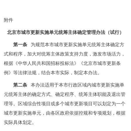
走进北京
北京概况
十六区概览
人文北京
附件
北京市城市更新实施单元统筹主体确定管理办法（试行）
绿色北京
图说北京
视频北京
第一条
为规范本市城市更新实施单元统筹主体确定方
多语种
式和程序，加大对统筹主体政策支持力度，激发市场活力，
根据《中华人民共和国招标投标法》《北京市城市更新条
ENGLISH
한국어
日本語
例》等法律法规，结合本市实际，制定本办法。
DEUTSCH
FRANÇAIS
РУССКИЙ ЯЗЫК
第二条
本办法适用于本市行政区域内城市更新实施单
元统筹主体的确定方式、确定程序、统筹主体职能及退出管
ESPAÑOL
العربية
PORTUGUÊS
理等。区域综合性项目或多个城市更新项目可以划定为一个
城市更新实施单元，由各区政府依据控规和专项规划，根据
ITALIANO
实际具体划定。