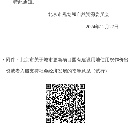
特此通知。
走进北京
北京市规划和自然资源委员会
北京概况
十六区概览
人文北京
2024年12月27日
绿色北京
图说北京
视频北京
多语种
附件：北京市关于城市更新项目国有建设用地使用权作价出
ENGLISH
한국어
日本語
资或者入股支持社会经济发展的指导意见（试行）
DEUTSCH
FRANÇAIS
РУССКИЙ ЯЗЫК
ESPAÑOL
العربية
PORTUGUÊS
ITALIANO