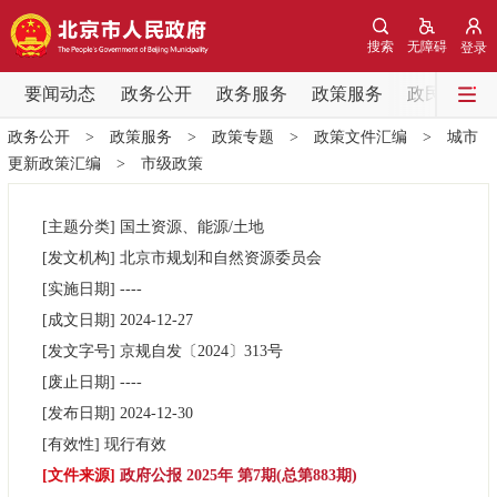
网站地图
搜索
无障碍
登录
要闻动态
要闻动态
政务公开
政务服务
政策服务
政民互动
政务公开
>
政策服务
>
政策专题
>
政策文件汇编
>
城市
党中央精神
国务院信息
中央部委动态
更新政策汇编
>
市级政策
北京要闻
会议信息
部门动态
[主题分类]
国土资源、能源/土地
[发文机构]
北京市规划和自然资源委员会
各区热点
[实施日期]
----
[成文日期]
2024-12-27
政务公开
[发文字号]
京规自发
〔2024〕
313号
[废止日期]
----
市领导
机构职能
政策服务
[发布日期]
2024-12-30
[有效性]
现行有效
政策兑现
政策解读
回应关切
[文件来源]
政府公报 2025年 第7期(总第883期)