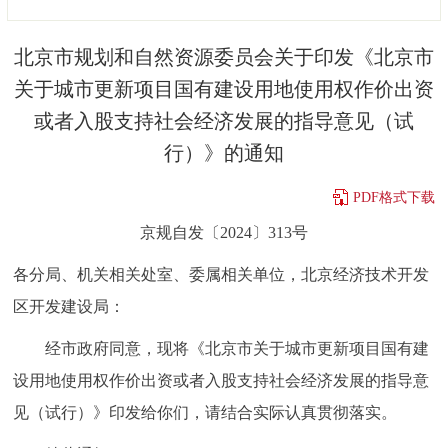
决策公开
专题公开
北京市规划和自然资源委员会关于印发《北京市
政务服务
关于城市更新项目国有建设用地使用权作价出资
或者入股支持社会经济发展的指导意见（试
个人服务
法人服务
部门服务
行）》的通知
便民服务
利企服务
投资项目
PDF格式下载
京规自发〔2024〕313号
中介服务
阳光政务
各分局、机关相关处室、委属相关单位，北京经济技术开发
政民互动
区开发建设局：
12345网上接诉即办
我要咨询
我要建议
经市政府同意，现将《北京市关于城市更新项目国有建
设用地使用权作价出资或者入股支持社会经济发展的指导意
参与调查
在线访谈
图说互动
见（试行）》印发给你们，请结合实际认真贯彻落实。