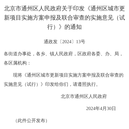
决策公开
专题公开
北京市通州区人民政府关于印发《通州区城市更
新项目实施方案申报及联合审查的实施意见（试
政务服务
行）》的通知
个人服务
法人服务
部门服务
通政发〔2024〕13号
各街道办事处，各乡、镇人民政府，区政府各委、办、局，
便民服务
利企服务
投资项目
各区属机构：
中介服务
阳光政务
现将《通州区城市更新项目实施方案申报及联合审查的
实施意见（试行）》印发给你们，请遵照执行。
政民互动
北京市通州区人民政府
12345网上接诉即办
我要咨询
我要建议
2024年4月30日
参与调查
在线访谈
图说互动
（此件公开发布）