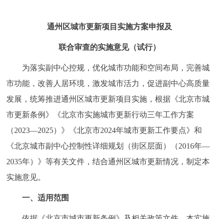
走进北京
通州区城市更新项目实施方案申报及
北京概况
十六区概览
人文北京
联合审查的实施意见（试行）
绿色北京
图说北京
视频北京
为落实副中心控规，优化城市功能和空间布局，完善城
多语种
市功能，改善人居环境，激发城市活力，促进副中心高质量
发展，统筹推进通州区城市更新项目实施，根据《北京市城
ENGLISH
한국어
日本語
市更新条例》《北京市实施城市更新行动三年工作方案
（2023—2025）》《北京市2024年城市更新工作要点》和
DEUTSCH
FRANÇAIS
РУССКИЙ ЯЗЫК
《北京城市副中心控制性详细规划（街区层面）（2016年—
2035年）》等有关文件，结合通州区城市更新情况，制定本
ESPAÑOL
العربية
PORTUGUÊS
实施意见。
ITALIANO
一、适用范围
依据《北京市城市更新条例》及相关政策文件，本实施