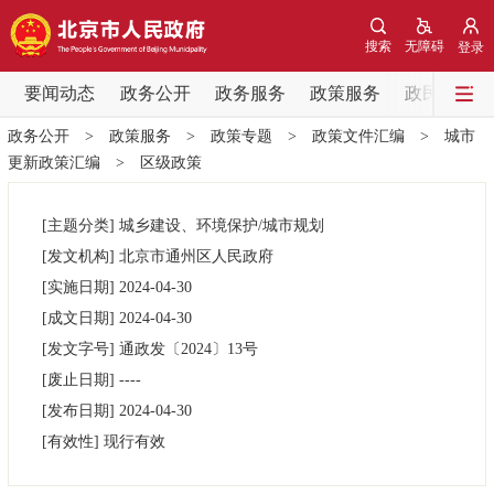
网站地图
搜索
无障碍
登录
要闻动态
要闻动态
政务公开
政务服务
政策服务
政民互动
政务公开
>
政策服务
>
政策专题
>
政策文件汇编
>
城市
党中央精神
国务院信息
中央部委动态
更新政策汇编
>
区级政策
北京要闻
会议信息
部门动态
[主题分类]
城乡建设、环境保护/城市规划
[发文机构]
北京市通州区人民政府
各区热点
[实施日期]
2024-04-30
[成文日期]
2024-04-30
政务公开
[发文字号]
通政发
〔2024〕
13号
[废止日期]
----
市领导
机构职能
政策服务
[发布日期]
2024-04-30
[有效性]
现行有效
政策兑现
政策解读
回应关切