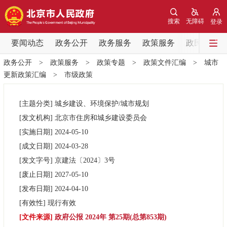
网站地图
搜索
无障碍
登录
要闻动态
要闻动态
政务公开
政务服务
政策服务
政民互动
政务公开
>
政策服务
>
政策专题
>
政策文件汇编
>
城市
党中央精神
国务院信息
中央部委动态
更新政策汇编
>
市级政策
北京要闻
会议信息
部门动态
[主题分类]
城乡建设、环境保护/城市规划
[发文机构]
北京市住房和城乡建设委员会
各区热点
[实施日期]
2024-05-10
[成文日期]
2024-03-28
政务公开
[发文字号]
京建法
〔2024〕
3号
[废止日期]
2027-05-10
市领导
机构职能
政策服务
[发布日期]
2024-04-10
[有效性]
现行有效
政策兑现
政策解读
回应关切
[文件来源]
政府公报 2024年 第25期(总第853期)