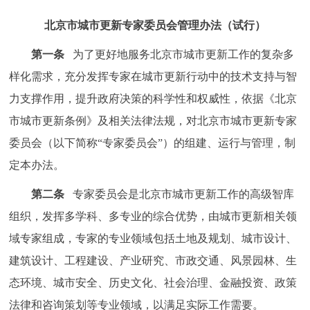
走进北京
北京市城市更新专家委员会管理办法（试行）
北京概况
十六区概览
人文北京
第一条
为了更好地服务北京市城市更新工作的复杂多
样化需求，充分发挥专家在城市更新行动中的技术支持与智
绿色北京
图说北京
视频北京
力支撑作用，提升政府决策的科学性和权威性，依据《北京
多语种
市城市更新条例》及相关法律法规，对北京市城市更新专家
委员会（以下简称“专家委员会”）的组建、运行与管理，制
ENGLISH
한국어
日本語
定本办法。
第二条
专家委员会是北京市城市更新工作的高级智库
DEUTSCH
FRANÇAIS
РУССКИЙ ЯЗЫК
组织，发挥多学科、多专业的综合优势，由城市更新相关领
ESPAÑOL
العربية
PORTUGUÊS
域专家组成，专家的专业领域包括土地及规划、城市设计、
建筑设计、工程建设、产业研究、市政交通、风景园林、生
ITALIANO
态环境、城市安全、历史文化、社会治理、金融投资、政策
法律和咨询策划等专业领域，以满足实际工作需要。