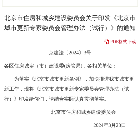
决策公开
专题公开
北京市住房和城乡建设委员会关于印发《北京市
政务服务
城市更新专家委员会管理办法（试行）》的通知
个人服务
法人服务
部门服务
PDF格式下载
京建法〔2024〕3号
便民服务
利企服务
投资项目
各区住房城乡（市）建设委(房管局)，各相关单位：
中介服务
阳光政务
为落实《北京市城市更新条例》，加快推进我市城市更
新工作，现将《北京市城市更新专家委员会管理办法（试
政民互动
行）》印发给你们，请结合实际认真贯彻落实。
12345网上接诉即办
我要咨询
我要建议
北京市住房和城乡建设委员会
2024年3月28日
参与调查
在线访谈
图说互动