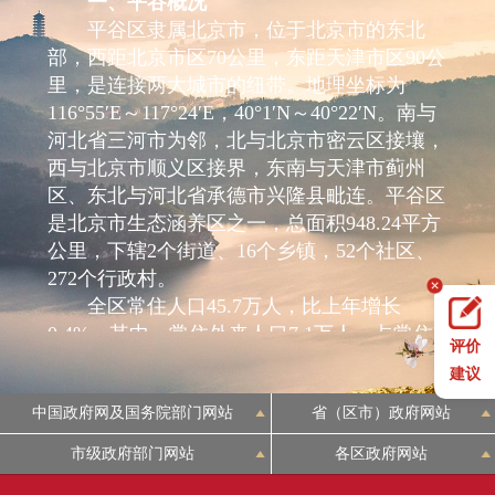
一、平谷概况
频
平谷区隶属北京市，位于北京市的东北
部，西距北京市区70公里，东距天津市区90公
里，是连接两大城市的纽带。地理坐标为
116°55′E～117°24′E，40°1′N～40°22′N。南与
河北省三河市为邻，北与北京市密云区接壤，
西与北京市顺义区接界，东南与天津市蓟州
区、东北与河北省承德市兴隆县毗连。平谷区
是北京市生态涵养区之一，总面积948.24平方
公里，下辖2个街道、16个乡镇，52个社区、
272个行政村。
全区常住人口45.7万人，比上年增长
0.4%。其中，常住外来人口7.1万人，占常住
评价
人口的比重为15.5%。常住人口中，城镇人口
建议
28.5万人，占比为62.4%，比上年提高0.2个百
中国政府网及国务院部门网站
省（区市）政府网站
分点。
在经济增长方面，2025年地区生产总值
市级政府部门网站
各区政府网站
605.2亿元，增长7%，第一产业15.7亿元，下