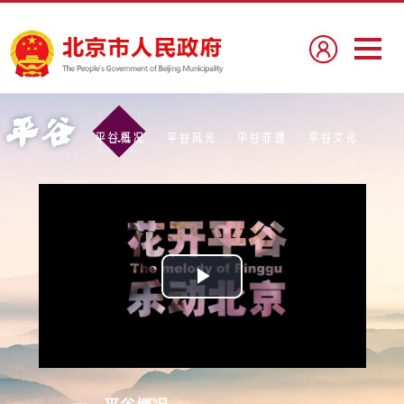
播
放
视