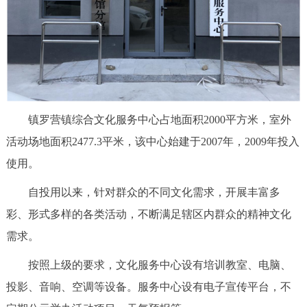
决策公开
专题公开
政务服务
个人服务
法人服务
部门服务
镇罗营镇综合文化服务中心占地面积2000平方米，室外
便民服务
利企服务
投资项目
活动场地面积2477.3平米，该中心始建于2007年，2009年投入
使用。
中介服务
阳光政务
自投用以来，针对群众的不同文化需求，开展丰富多
政民互动
彩、形式多样的各类活动，不断满足辖区内群众的精神文化
需求。
12345网上接诉即办
我要咨询
我要建议
按照上级的要求，文化服务中心设有培训教室、电脑、
参与调查
在线访谈
图说互动
投影、音响、空调等设备。服务中心设有电子宣传平台，不