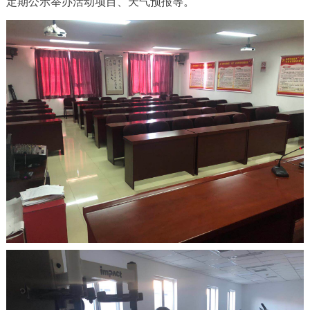
定期公示举办活动项目、天气预报等。
走进北京
北京概况
十六区概览
人文北京
绿色北京
图说北京
视频北京
多语种
ENGLISH
한국어
日本語
DEUTSCH
FRANÇAIS
РУССКИЙ ЯЗЫК
ESPAÑOL
العربية
PORTUGUÊS
ITALIANO