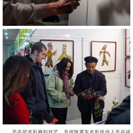
平谷驴皮影雕刻技艺，是伴随冀东皮影戏传入平谷域