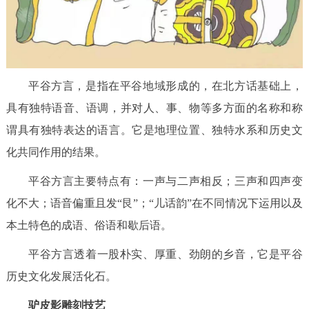
走进北京
北京概况
十六区概览
人文北京
绿色北京
图说北京
视频北京
平谷方言，是指在平谷地域形成的，在北方话基础上，
具有独特语音、语调，并对人、事、物等多方面的名称和称
多语种
谓具有独特表达的语言。它是地理位置、独特水系和历史文
化共同作用的结果。
ENGLISH
한국어
日本語
平谷方言主要特点有：一声与二声相反；三声和四声变
DEUTSCH
FRANÇAIS
РУССКИЙ ЯЗЫК
化不大；语音偏重且发“艮”；“儿话韵”在不同情况下运用以及
本土特色的成语、俗语和歇后语。
ESPAÑOL
العربية
PORTUGUÊS
平谷方言透着一股朴实、厚重、劲朗的乡音，它是平谷
ITALIANO
历史文化发展活化石。
驴皮影雕刻技艺