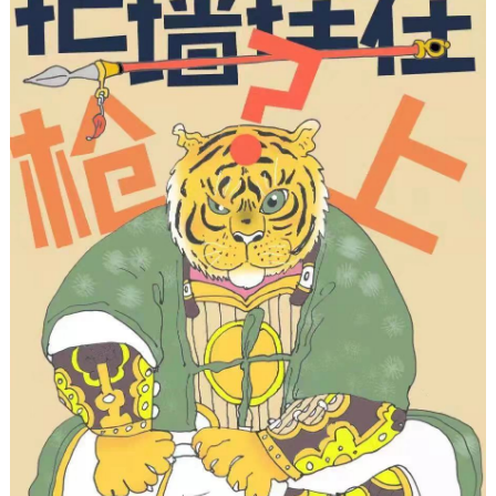
决策公开
专题公开
政务服务
个人服务
法人服务
部门服务
便民服务
利企服务
投资项目
中介服务
阳光政务
政民互动
12345网上接诉即办
我要咨询
我要建议
参与调查
在线访谈
图说互动