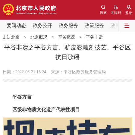
网站地图
搜索
无障碍
登录
要闻动态
要闻动态
政务公开
政务服务
政策服务
政民互动
走进北京
>
北京概况
>
平谷概况
>
平谷非遗
党中央精神
国务院信息
中央部委动态
平谷非遗之平谷方言、驴皮影雕刻技艺、平谷区
抗日歌谣
北京要闻
会议信息
部门动态
日期：2022-06-21 16:24
来源：平谷区政务服务管理局
各区热点
政务公开
平谷方言
市领导
机构职能
政策服务
区级非物质文化遗产代表性项目
政策兑现
政策解读
回应关切