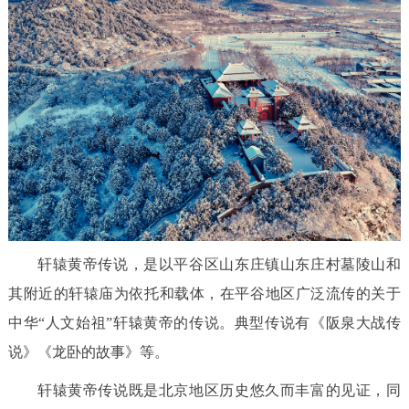
决策公开
专题公开
政务服务
个人服务
法人服务
部门服务
便民服务
利企服务
投资项目
中介服务
阳光政务
轩辕黄帝传说，是以平谷区山东庄镇山东庄村墓陵山和
政民互动
其附近的轩辕庙为依托和载体，在平谷地区广泛流传的关于
12345网上接诉即办
我要咨询
我要建议
中华“人文始祖”轩辕黄帝的传说。典型传说有《阪泉大战传
说》《龙卧的故事》等。
参与调查
在线访谈
图说互动
轩辕黄帝传说既是北京地区历史悠久而丰富的见证，同