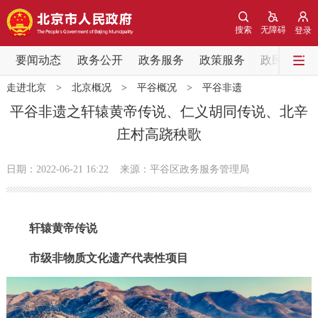
网站地图
搜索
无障碍
登录
要闻动态
要闻动态
政务公开
政务服务
政策服务
政民互动
走进北京
>
北京概况
>
平谷概况
>
平谷非遗
党中央精神
国务院信息
中央部委动态
平谷非遗之轩辕黄帝传说、仁义胡同传说、北辛
庄村高跷秧歌
北京要闻
会议信息
部门动态
日期：2022-06-21 16:22
来源：平谷区政务服务管理局
各区热点
政务公开
轩辕黄帝传说
市领导
机构职能
政策服务
市级非物质文化遗产代表性项目
政策兑现
政策解读
回应关切