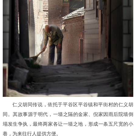
回到顶部
仁义胡同传说，依托于平谷区平谷镇和平街村的仁义胡
同。其故事源于明代，一墙之隔的金家、倪家因雨后院墙倒
塌发生争执，最终两家各让一墙之地，形成一条五尺宽的小
巷，为来往行人提供方便。