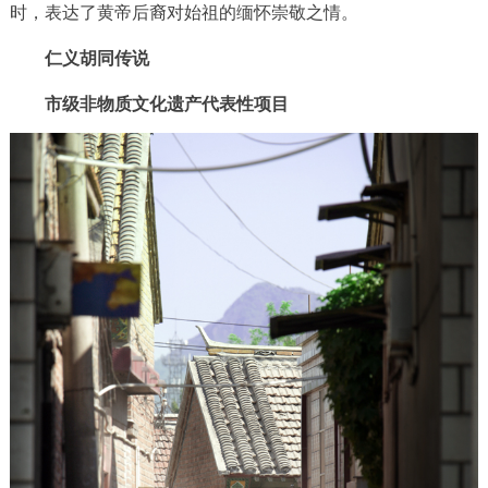
走进北京
时，表达了黄帝后裔对始祖的缅怀崇敬之情。
仁义胡同传说
北京概况
十六区概览
人文北京
市级非物质文化遗产代表性项目
绿色北京
图说北京
视频北京
多语种
ENGLISH
한국어
日本語
DEUTSCH
FRANÇAIS
РУССКИЙ ЯЗЫК
ESPAÑOL
العربية
PORTUGUÊS
ITALIANO