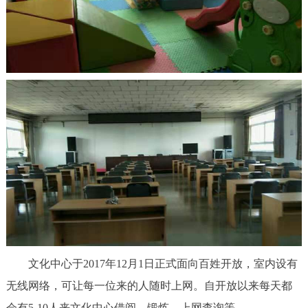
走进北京
北京概况
十六区概览
人文北京
绿色北京
图说北京
视频北京
多语种
ENGLISH
한국어
日本語
DEUTSCH
FRANÇAIS
РУССКИЙ ЯЗЫК
ESPAÑOL
العربية
PORTUGUÊS
文化中心于2017年12月1日正式面向百姓开放，室内设有
ITALIANO
无线网络，可让每一位来的人随时上网。自开放以来每天都
会有5-10人来文化中心借阅、锻炼、上网查询等。