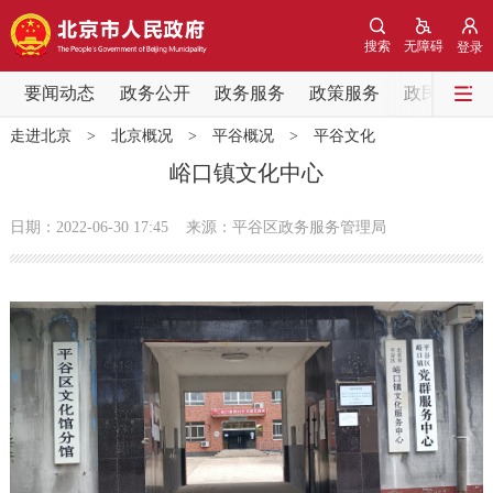
网站地图
搜索
无障碍
登录
要闻动态
要闻动态
政务公开
政务服务
政策服务
政民互动
走进北京
>
北京概况
>
平谷概况
>
平谷文化
党中央精神
国务院信息
中央部委动态
峪口镇文化中心
北京要闻
会议信息
部门动态
日期：2022-06-30 17:45
来源：平谷区政务服务管理局
各区热点
政务公开
市领导
机构职能
政策服务
政策兑现
政策解读
回应关切