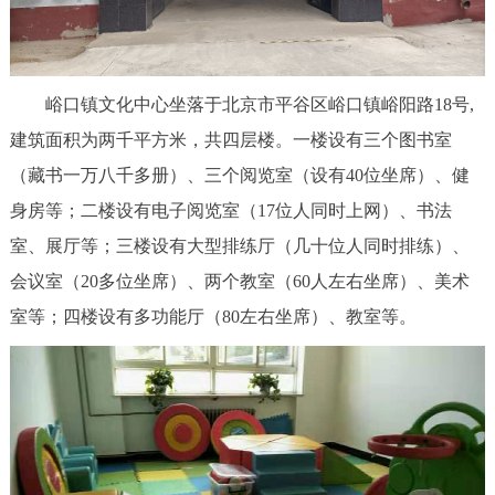
决策公开
专题公开
政务服务
峪口镇文化中心坐落于北京市平谷区峪口镇峪阳路18号,
建筑面积为两千平方米，共四层楼。一楼设有三个图书室
个人服务
法人服务
部门服务
（藏书一万八千多册）、三个阅览室（设有40位坐席）、健
便民服务
利企服务
投资项目
身房等；二楼设有电子阅览室（17位人同时上网）、书法
室、展厅等；三楼设有大型排练厅（几十位人同时排练）、
中介服务
阳光政务
会议室（20多位坐席）、两个教室（60人左右坐席）、美术
室等；四楼设有多功能厅（80左右坐席）、教室等。
政民互动
12345网上接诉即办
我要咨询
我要建议
参与调查
在线访谈
图说互动