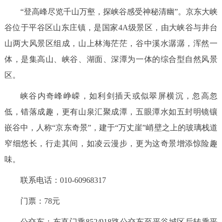
走进北京
“登高峰尽览千山万壑，探峡谷感受神秘清幽”。京东大峡
谷位于平谷区山东庄镇，是国家
4A
级景区，由大峡谷与井台
北京概况
十六区概览
人文北京
山两大风景区组成，
山上林海茫茫，谷中溪水潺潺，浑然一
体，
是集高山、峡谷、湖面、深潭为一体的综合型自然风景
绿色北京
图说北京
视频北京
区。
多语种
峡谷内奇峰峥嵘，如利剑插天或似翠屏横沉，忽高忽
ENGLISH
한국어
日本語
低，错落成趣，更有山泉汇聚成潭，五眼潭水如五封明镜镶
嵌谷中，人称“京东奇景”，建于“万丈崖”峭壁之上的玻璃栈道
DEUTSCH
FRANÇAIS
РУССКИЙ ЯЗЫК
窄细悠长，行走其间，如凌云漫步，更为这奇景增添惊险趣
味。
ESPAÑOL
العربية
PORTUGUÊS
联系电话：010-60968317
ITALIANO
门票：78元
公交车：东直门乘852/918路公交车至平谷城区后转乘平