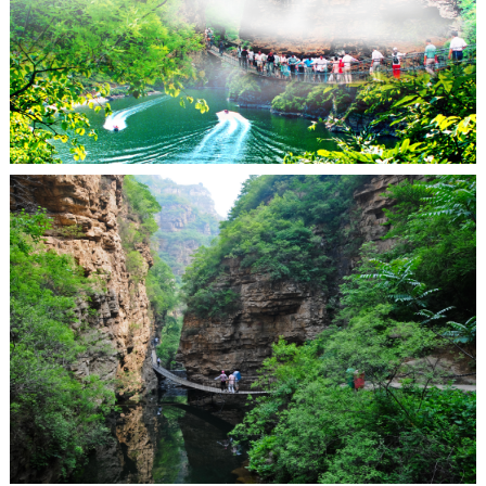
决策公开
专题公开
政务服务
个人服务
法人服务
部门服务
便民服务
利企服务
投资项目
中介服务
阳光政务
政民互动
12345网上接诉即办
我要咨询
我要建议
参与调查
在线访谈
图说互动