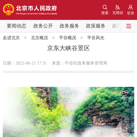
网站地图
搜索
无障碍
登录
要闻动态
要闻动态
政务公开
政务服务
政策服务
政民互动
走进北京
>
北京概况
>
平谷概况
>
平谷风光
党中央精神
国务院信息
中央部委动态
京东大峡谷景区
北京要闻
会议信息
部门动态
日期：2022-06-21 17:31
来源：平谷区政务服务管理局
各区热点
政务公开
市领导
机构职能
政策服务
政策兑现
政策解读
回应关切