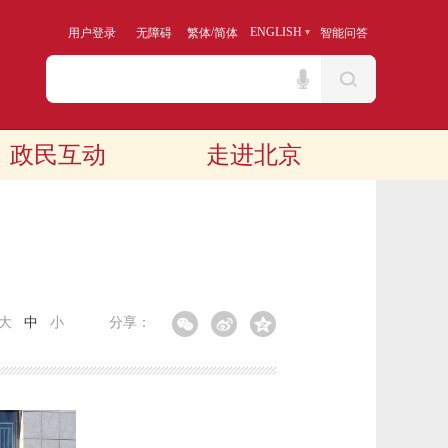
/
ENGLISH
用户登录
无障碍
繁体
简体
智能问答
政民互动
走进北京
大
中
小
分享：