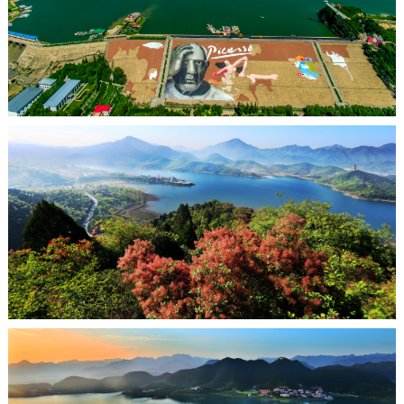
决策公开
专题公开
政务服务
个人服务
法人服务
部门服务
便民服务
利企服务
投资项目
中介服务
阳光政务
政民互动
12345网上接诉即办
我要咨询
我要建议
参与调查
在线访谈
图说互动