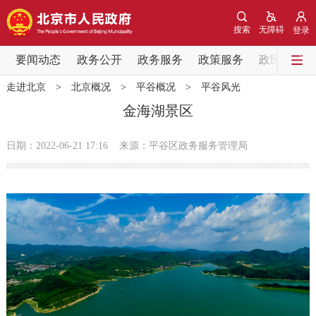
网站地图
搜索
无障碍
登录
要闻动态
要闻动态
政务公开
政务服务
政策服务
政民互动
走进北京
>
北京概况
>
平谷概况
>
平谷风光
党中央精神
国务院信息
中央部委动态
金海湖景区
北京要闻
会议信息
部门动态
日期：2022-06-21 17:16
来源：平谷区政务服务管理局
各区热点
政务公开
市领导
机构职能
政策服务
政策兑现
政策解读
回应关切