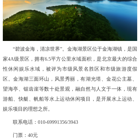
走进北京
北京概况
十六区概览
人文北京
绿色北京
图说北京
视频北京
“碧波金海，清凉世界”。金海湖景区位于金海湖镇，是国
多语种
家4A级景区，拥有6.5平方公里水域面积，是北京最大的综合
ENGLISH
한국어
性休闲娱乐水域，被评为市级风景名胜区和市级旅游度假
日本語
区。金海湖三面环山，风景秀丽，有湖光塔、金花公主墓、
DEUTSCH
FRANÇAIS
РУССКИЙ ЯЗЫК
望海亭、锯齿崖等数十处景观，融自然与人文于一体，现有
游船、快艇、帆船等水上运动休闲项目，是开展水上运动、
ESPAÑOL
العربية
PORTUGUÊS
娱乐项目的理想之所。
联系电话：010-69991356/3943
ITALIANO
门票：40元