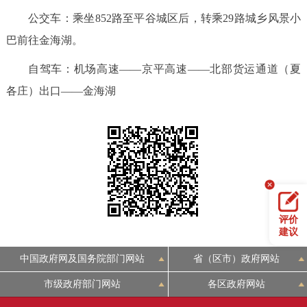
回到顶部
公交车：乘坐852路至平谷城区后，转乘29路城乡风景小
巴前往金海湖。
自驾车：机场高速——京平高速——北部货运通道（夏
各庄）出口——金海湖
评价
建议
中国政府网及国务院部门网站
省（区市）政府网站
市级政府部门网站
各区政府网站