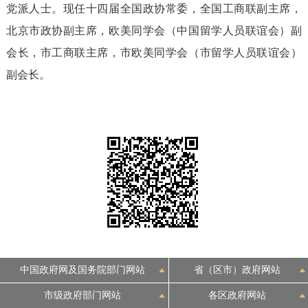
党派人士。现任十四届全国政协常委，全国工商联副主席，
决策公开
专题公开
北京市政协副主席，欧美同学会（中国留学人员联谊会）副
政务服务
会长，市工商联主席，市欧美同学会（市留学人员联谊会）
副会长。
个人服务
法人服务
部门服务
便民服务
利企服务
投资项目
中介服务
阳光政务
政民互动
12345网上接诉即办
我要咨询
我要建议
中国政府网及国务院部门网站
省（区市）政府网站
参与调查
在线访谈
图说互动
市级政府部门网站
各区政府网站