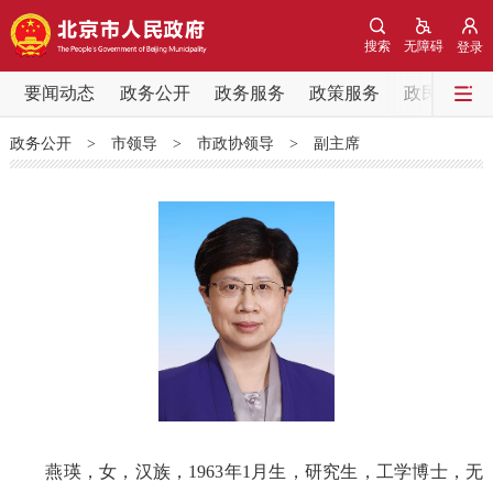
网站地图
搜索
无障碍
登录
要闻动态
要闻动态
政务公开
政务服务
政策服务
政民互动
政务公开
>
市领导
>
市政协领导
>
副主席
党中央精神
国务院信息
中央部委动态
北京要闻
会议信息
部门动态
各区热点
政务公开
市领导
机构职能
政策服务
政策兑现
政策解读
回应关切
燕瑛，女，汉族，1963年1月生，研究生，工学博士，无