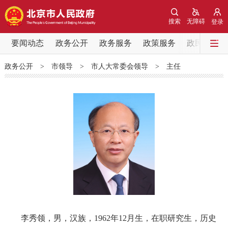
网站地图
搜索
无障碍
登录
要闻动态
要闻动态
政务公开
政务服务
政策服务
政民互动
政务公开
>
市领导
>
市人大常委会领导
>
主任
党中央精神
国务院信息
中央部委动态
北京要闻
会议信息
部门动态
各区热点
政务公开
市领导
机构职能
政策服务
政策兑现
政策解读
回应关切
李秀领，男，汉族，1962年12月生，在职研究生，历史