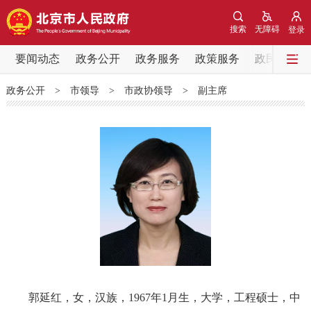
网站地图
搜索
无障碍
登录
要闻动态
要闻动态
政务公开
政务服务
政策服务
政民互动
政务公开
>
市领导
>
市政协领导
>
副主席
党中央精神
国务院信息
中央部委动态
北京要闻
会议信息
部门动态
各区热点
政务公开
市领导
机构职能
政策服务
政策兑现
政策解读
回应关切
郭延红，女，汉族，1967年1月生，大学，工程硕士，中