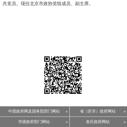
共党员。现任北京市政协党组成员、副主席。
决策公开
专题公开
政务服务
个人服务
法人服务
部门服务
便民服务
利企服务
投资项目
中介服务
阳光政务
政民互动
12345网上接诉即办
我要咨询
我要建议
中国政府网及国务院部门网站
省（区市）政府网站
参与调查
在线访谈
图说互动
市级政府部门网站
各区政府网站