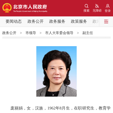
网站地图
搜索
无障碍
登录
要闻动态
要闻动态
政务公开
政务服务
政策服务
政民互动
政务公开
>
市领导
>
市人大常委会领导
>
副主任
党中央精神
国务院信息
中央部委动态
北京要闻
会议信息
部门动态
各区热点
政务公开
市领导
机构职能
政策服务
政策兑现
政策解读
回应关切
庞丽娟，女，汉族，1962年8月生，在职研究生，教育学