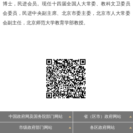
博士，民进会员。现任十四届全国人大常委、教科文卫委员
决策公开
专题公开
会委员，民进中央副主席、北京市委主委，北京市人大常委
政务服务
会副主任，北京师范大学教育学部教授。
个人服务
法人服务
部门服务
便民服务
利企服务
投资项目
中介服务
阳光政务
政民互动
12345网上接诉即办
我要咨询
我要建议
中国政府网及国务院部门网站
省（区市）政府网站
参与调查
在线访谈
图说互动
市级政府部门网站
各区政府网站