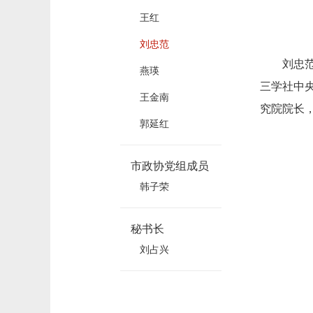
王红
刘忠范
刘忠范，
燕瑛
三学社中
王金南
究院院长
郭延红
市政协党组成员
韩子荣
秘书长
刘占兴